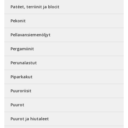
Patéet, terriinit ja blocit
Pekonit
Pellavansiemenöljyt
Pergamiinit
Perunalastut
Piparkakut
Puuroriisit
Puurot
Puurot ja hiutaleet