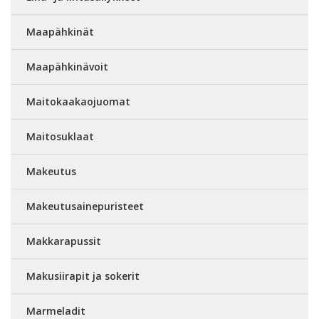
Maapähkinät
Maapähkinävoit
Maitokaakaojuomat
Maitosuklaat
Makeutus
Makeutusainepuristeet
Makkarapussit
Makusiirapit ja sokerit
Marmeladit