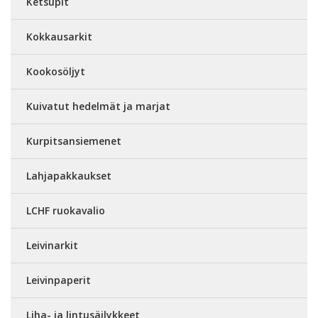
Ketsupit
Kokkausarkit
Kookosöljyt
Kuivatut hedelmät ja marjat
Kurpitsansiemenet
Lahjapakkaukset
LCHF ruokavalio
Leivinarkit
Leivinpaperit
Liha- ja lintusäilykkeet