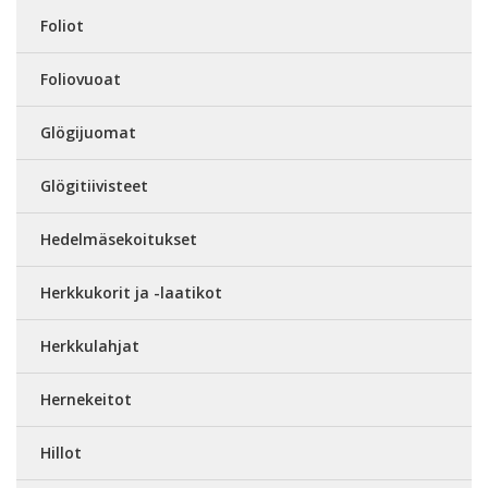
Foliot
Foliovuoat
Glögijuomat
Glögitiivisteet
Hedelmäsekoitukset
Herkkukorit ja -laatikot
Herkkulahjat
Hernekeitot
Hillot