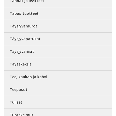
Tahnat ja levitteet
Tapas-tuotteet
Täysjyvämurot
Täysjyväpatukat
Täysjyväriisit
Täytekeksit
Tee, kaakao ja kahvi
Teepussit
Tuliset
Tuorekelmut