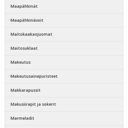
Maapähkinät
Maapähkinävoit
Maitokaakaojuomat
Maitosuklaat
Makeutus
Makeutusainepuristeet
Makkarapussit
Makusiirapit ja sokerit
Marmeladit