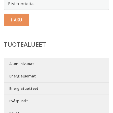
Etsi:
HAKU
TUOTEALUEET
Alumiinivuoat
Energiajuomat
Energiatuotteet
Eväspussit