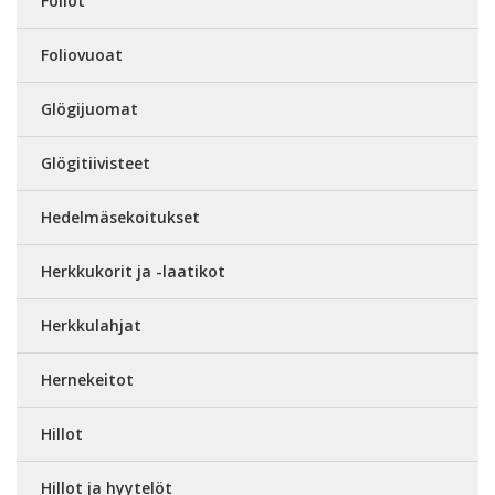
Foliot
Foliovuoat
Glögijuomat
Glögitiivisteet
Hedelmäsekoitukset
Herkkukorit ja -laatikot
Herkkulahjat
Hernekeitot
Hillot
Hillot ja hyytelöt