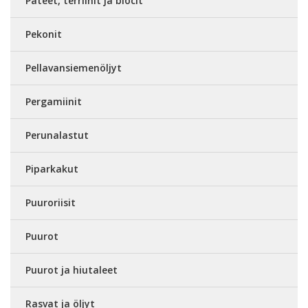
Patéet, terriinit ja blocit
Pekonit
Pellavansiemenöljyt
Pergamiinit
Perunalastut
Piparkakut
Puuroriisit
Puurot
Puurot ja hiutaleet
Rasvat ja öljyt