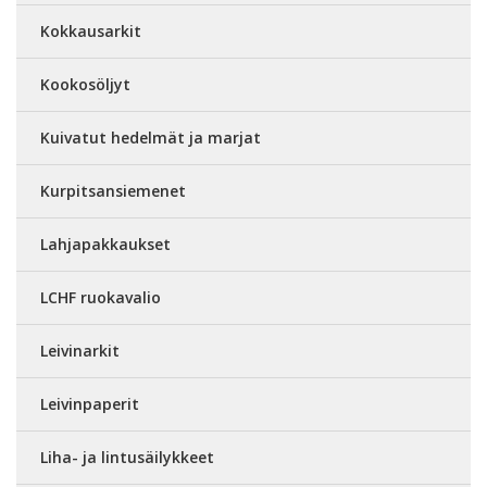
Kokkausarkit
Kookosöljyt
Kuivatut hedelmät ja marjat
Kurpitsansiemenet
Lahjapakkaukset
LCHF ruokavalio
Leivinarkit
Leivinpaperit
Liha- ja lintusäilykkeet