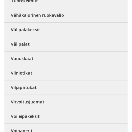
Tuorekelmut
Vähäkalorinen ruokavalio
Välipalakeksit
Välipalat
Vanukkaat
Viinietikat
Viljapatukat
Virvoitusjuomat
Voileipäkeksit
Voipaperit