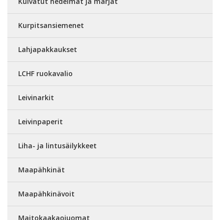
Kuivatut hedelmät ja marjat
Kurpitsansiemenet
Lahjapakkaukset
LCHF ruokavalio
Leivinarkit
Leivinpaperit
Liha- ja lintusäilykkeet
Maapähkinät
Maapähkinävoit
Maitokaakaojuomat