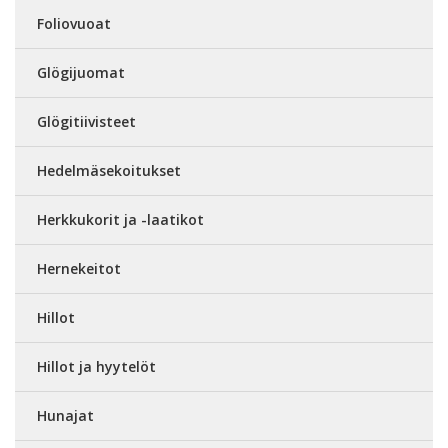
Foliovuoat
Glögijuomat
Glögitiivisteet
Hedelmäsekoitukset
Herkkukorit ja -laatikot
Hernekeitot
Hillot
Hillot ja hyytelöt
Hunajat