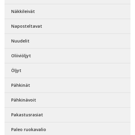
Näkkileivät
Naposteltavat
Nuudelit
Oliiviöljyt
Öljyt
Pähkinät
Pähkinävoit
Pakastusrasiat
Paleo ruokavalio