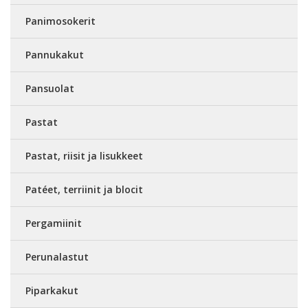
Panimosokerit
Pannukakut
Pansuolat
Pastat
Pastat, riisit ja lisukkeet
Patéet, terriinit ja blocit
Pergamiinit
Perunalastut
Piparkakut