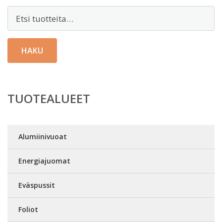
Etsi:
HAKU
TUOTEALUEET
Alumiinivuoat
Energiajuomat
Eväspussit
Foliot