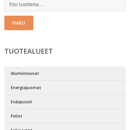
Etsi:
HAKU
TUOTEALUEET
Alumiinivuoat
Energiajuomat
Eväspussit
Foliot