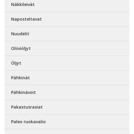
Näkkileivät
Naposteltavat
Nuudelit
Oliiviöljyt
Öljyt
Pähkinät
Pähkinävoit
Pakastusrasiat
Paleo ruokavalio