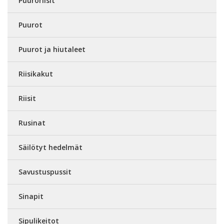
Puuroriisit
Puurot
Puurot ja hiutaleet
Riisikakut
Riisit
Rusinat
Säilötyt hedelmät
Savustuspussit
Sinapit
Sipulikeitot