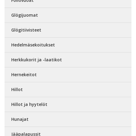
Foliovuoat
Glögijuomat
Glögitiivisteet
Hedelmäsekoitukset
Herkkukorit ja -laatikot
Hernekeitot
Hillot
Hillot ja hyytelöt
Hunajat
Jääpalapussit