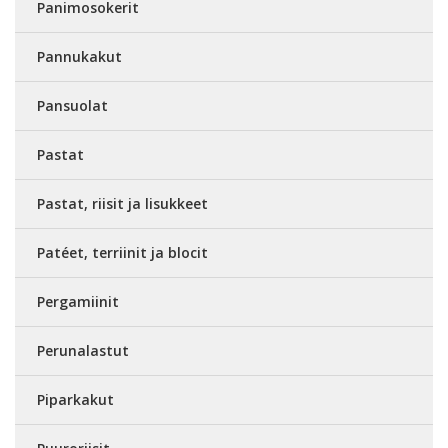
Panimosokerit
Pannukakut
Pansuolat
Pastat
Pastat, riisit ja lisukkeet
Patéet, terriinit ja blocit
Pergamiinit
Perunalastut
Piparkakut