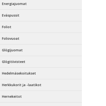
Energiajuomat
Eväspussit
Foliot
Foliovuoat
Glögijuomat
Glögitiivisteet
Hedelmäsekoitukset
Herkkukorit ja -laatikot
Hernekeitot