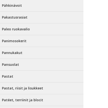
Pähkinävoit
Pakastusrasiat
Paleo ruokavalio
Panimosokerit
Pannukakut
Pansuolat
Pastat
Pastat, riisit ja lisukkeet
Patéet, terriinit ja blocit