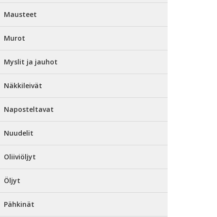
Mausteet
Murot
Myslit ja jauhot
Näkkileivät
Naposteltavat
Nuudelit
Oliiviöljyt
Öljyt
Pähkinät