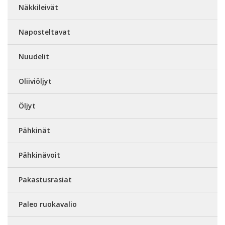
Näkkileivät
Naposteltavat
Nuudelit
Oliiviöljyt
Öljyt
Pähkinät
Pähkinävoit
Pakastusrasiat
Paleo ruokavalio