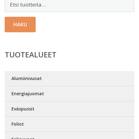
Etsi:
HAKU
TUOTEALUEET
Alumiinivuoat
Energiajuomat
Eväspussit
Foliot