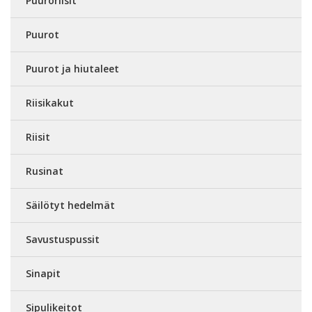
Puuroriisit
Puurot
Puurot ja hiutaleet
Riisikakut
Riisit
Rusinat
Säilötyt hedelmät
Savustuspussit
Sinapit
Sipulikeitot