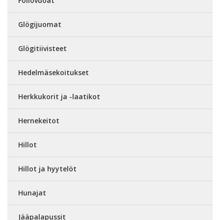
Foliovuoat
Glögijuomat
Glögitiivisteet
Hedelmäsekoitukset
Herkkukorit ja -laatikot
Hernekeitot
Hillot
Hillot ja hyytelöt
Hunajat
Jääpalapussit