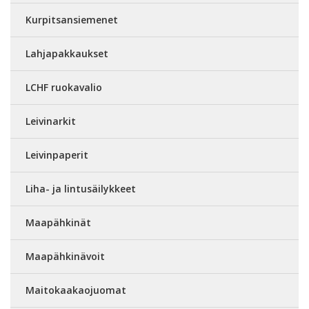
Kurpitsansiemenet
Lahjapakkaukset
LCHF ruokavalio
Leivinarkit
Leivinpaperit
Liha- ja lintusäilykkeet
Maapähkinät
Maapähkinävoit
Maitokaakaojuomat