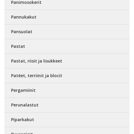
Panimosokerit
Pannukakut
Pansuolat
Pastat
Pastat, riisit ja lisukkeet
Patéet, terriinit ja blocit
Pergamiinit
Perunalastut
Piparkakut