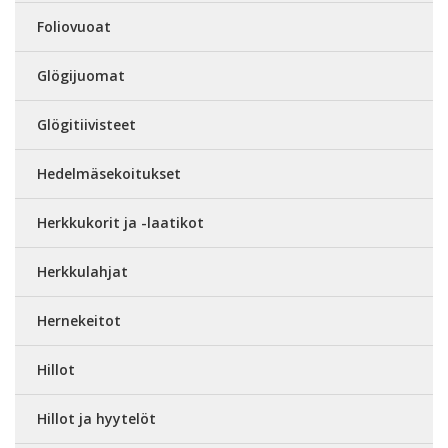
Foliovuoat
Glögijuomat
Glögitiivisteet
Hedelmäsekoitukset
Herkkukorit ja -laatikot
Herkkulahjat
Hernekeitot
Hillot
Hillot ja hyytelöt