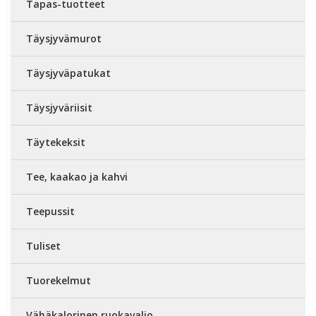
Tapas-tuotteet
Täysjyvämurot
Täysjyväpatukat
Täysjyväriisit
Täytekeksit
Tee, kaakao ja kahvi
Teepussit
Tuliset
Tuorekelmut
Vähäkalorinen ruokavalio