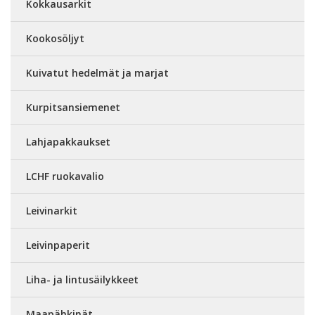
Kokkausarkit
Kookosöljyt
Kuivatut hedelmät ja marjat
Kurpitsansiemenet
Lahjapakkaukset
LCHF ruokavalio
Leivinarkit
Leivinpaperit
Liha- ja lintusäilykkeet
Maapähkinät