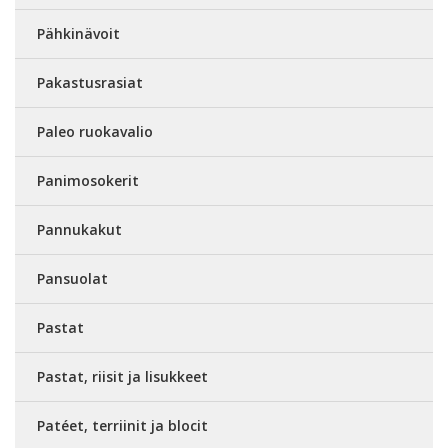
Pähkinävoit
Pakastusrasiat
Paleo ruokavalio
Panimosokerit
Pannukakut
Pansuolat
Pastat
Pastat, riisit ja lisukkeet
Patéet, terriinit ja blocit