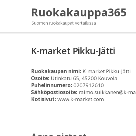
Ruokakauppa365
Suomen ruokakaupat vertailussa
K-market Pikku-Jätti
Ruokakaupan nimi:
K-market Pikku-Jätti
Osoite:
Utinkatu 65, 45200 Kouvola
Puhelinnumero:
0207912610
Sähköpostiosoite:
raimo.suikkanen@k-ma
Kotisivut:
www.k-market.com