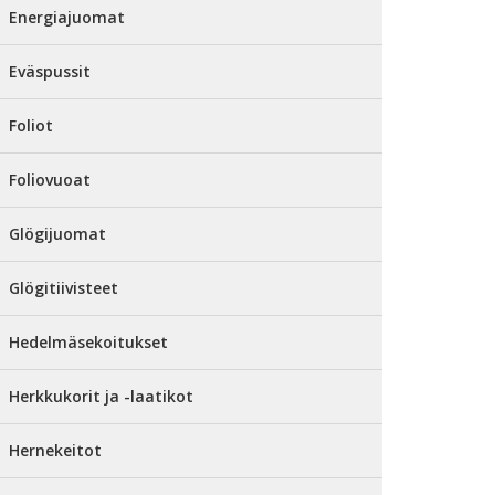
Energiajuomat
Eväspussit
Foliot
Foliovuoat
Glögijuomat
Glögitiivisteet
Hedelmäsekoitukset
Herkkukorit ja -laatikot
Hernekeitot