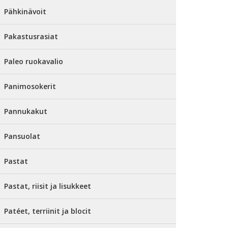
Pähkinävoit
Pakastusrasiat
Paleo ruokavalio
Panimosokerit
Pannukakut
Pansuolat
Pastat
Pastat, riisit ja lisukkeet
Patéet, terriinit ja blocit