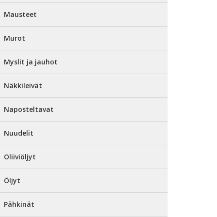
Mausteet
Murot
Myslit ja jauhot
Näkkileivät
Naposteltavat
Nuudelit
Oliiviöljyt
Öljyt
Pähkinät