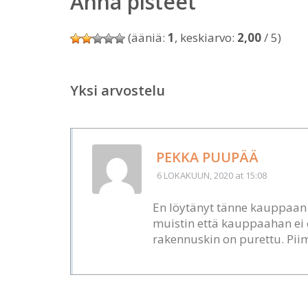
Anna pisteet
(ääniä:
1
, keskiarvo:
2,00
/ 5)
Yksi arvostelu
PEKKA PUUPÄÄ
6 LOKAKUUN, 2020
at 15:08
En löytänyt tänne kauppaan pe
muistin että kauppaahan ei 
rakennuskin on purettu. Piim