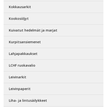
Kokkausarkit
Kookosöljyt
Kuivatut hedelmät ja marjat
Kurpitsansiemenet
Lahjapakkaukset
LCHF ruokavalio
Leivinarkit
Leivinpaperit
Liha- ja lintusäilykkeet