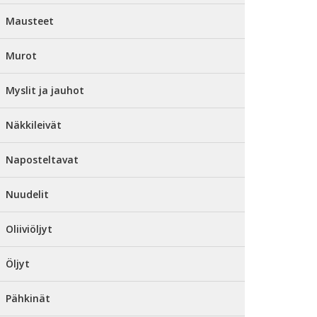
Mausteet
Murot
Myslit ja jauhot
Näkkileivät
Naposteltavat
Nuudelit
Oliiviöljyt
Öljyt
Pähkinät