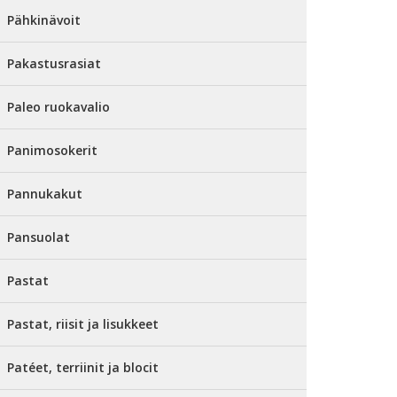
Pähkinävoit
Pakastusrasiat
Paleo ruokavalio
Panimosokerit
Pannukakut
Pansuolat
Pastat
Pastat, riisit ja lisukkeet
Patéet, terriinit ja blocit