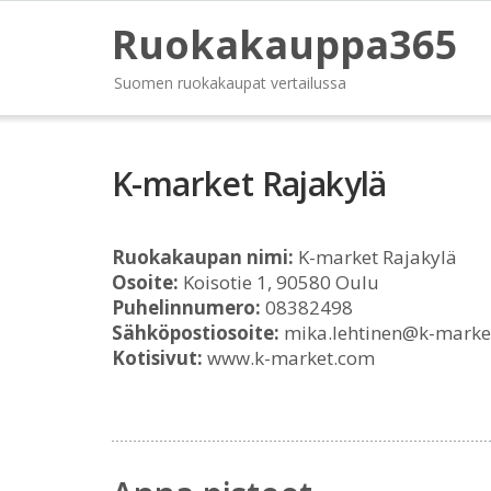
Ruokakauppa365
Suomen ruokakaupat vertailussa
K-market Rajakylä
Ruokakaupan nimi:
K-market Rajakylä
Osoite:
Koisotie 1, 90580 Oulu
Puhelinnumero:
08382498
Sähköpostiosoite:
mika.lehtinen@k-marke
Kotisivut:
www.k-market.com