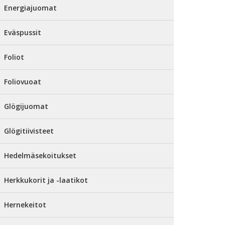
Energiajuomat
Eväspussit
Foliot
Foliovuoat
Glögijuomat
Glögitiivisteet
Hedelmäsekoitukset
Herkkukorit ja -laatikot
Hernekeitot