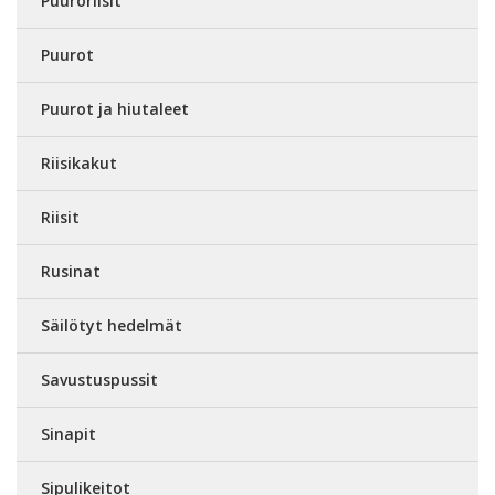
Puuroriisit
Puurot
Puurot ja hiutaleet
Riisikakut
Riisit
Rusinat
Säilötyt hedelmät
Savustuspussit
Sinapit
Sipulikeitot