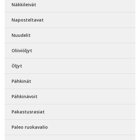
Näkkileivät
Naposteltavat
Nuudelit
Oliiviöljyt
Öljyt
Pähkinät
Pähkinävoit
Pakastusrasiat
Paleo ruokavalio