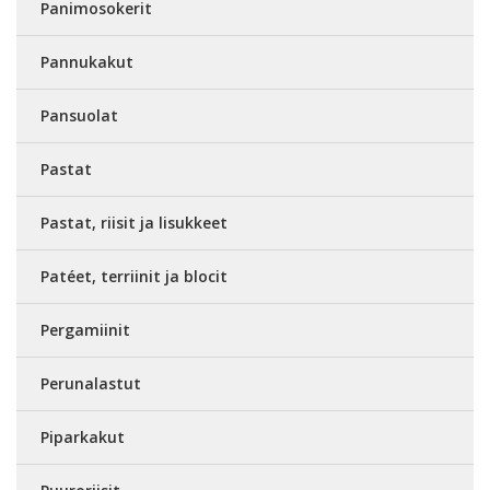
Panimosokerit
Pannukakut
Pansuolat
Pastat
Pastat, riisit ja lisukkeet
Patéet, terriinit ja blocit
Pergamiinit
Perunalastut
Piparkakut