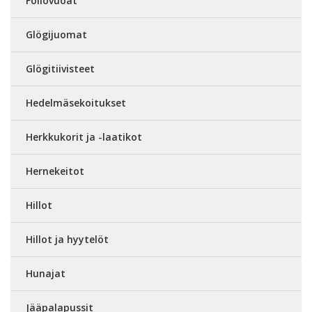
Foliovuoat
Glögijuomat
Glögitiivisteet
Hedelmäsekoitukset
Herkkukorit ja -laatikot
Hernekeitot
Hillot
Hillot ja hyytelöt
Hunajat
Jääpalapussit