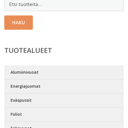
Etsi:
HAKU
TUOTEALUEET
Alumiinivuoat
Energiajuomat
Eväspussit
Foliot