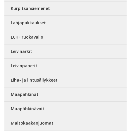
Kurpitsansiemenet
Lahjapakkaukset
LCHF ruokavalio
Leivinarkit
Leivinpaperit
Liha- ja lintusäilykkeet
Maapähkinät
Maapähkinävoit
Maitokaakaojuomat