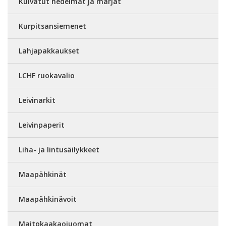
Kuivatut hedelmät ja marjat
Kurpitsansiemenet
Lahjapakkaukset
LCHF ruokavalio
Leivinarkit
Leivinpaperit
Liha- ja lintusäilykkeet
Maapähkinät
Maapähkinävoit
Maitokaakaojuomat