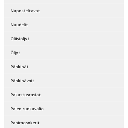
Naposteltavat
Nuudelit
Oliiviöljyt
Öljyt
Pähkinät
Pähkinävoit
Pakastusrasiat
Paleo ruokavalio
Panimosokerit