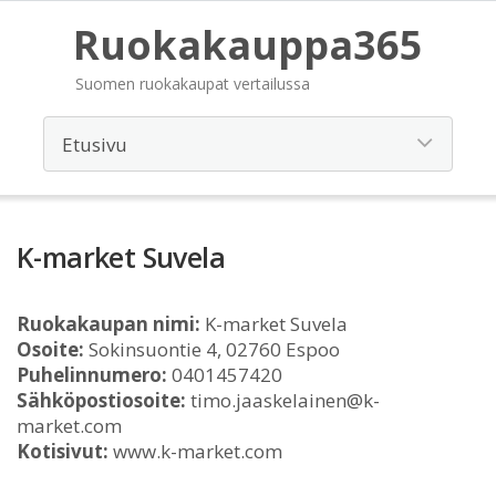
Ruokakauppa365
Suomen ruokakaupat vertailussa
K-market Suvela
Ruokakaupan nimi:
K-market Suvela
Osoite:
Sokinsuontie 4, 02760 Espoo
Puhelinnumero:
0401457420
Sähköpostiosoite:
timo.jaaskelainen@k-
market.com
Kotisivut:
www.k-market.com