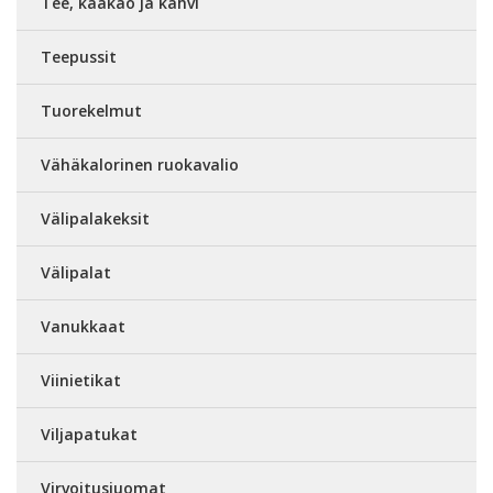
Tee, kaakao ja kahvi
Teepussit
Tuorekelmut
Vähäkalorinen ruokavalio
Välipalakeksit
Välipalat
Vanukkaat
Viinietikat
Viljapatukat
Virvoitusjuomat