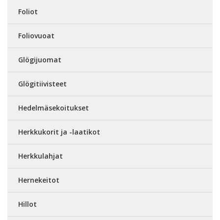
Foliot
Foliovuoat
Glögijuomat
Glögitiivisteet
Hedelmäsekoitukset
Herkkukorit ja -laatikot
Herkkulahjat
Hernekeitot
Hillot