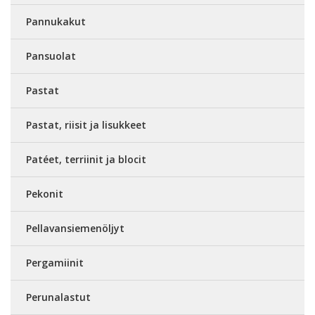
Pannukakut
Pansuolat
Pastat
Pastat, riisit ja lisukkeet
Patéet, terriinit ja blocit
Pekonit
Pellavansiemenöljyt
Pergamiinit
Perunalastut