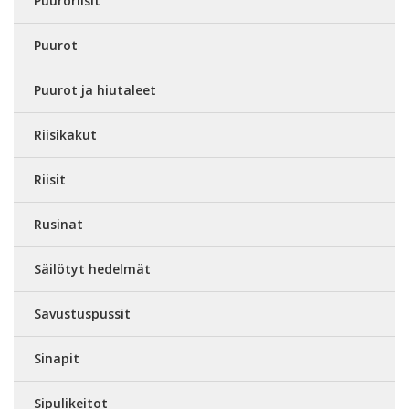
Puuroriisit
Puurot
Puurot ja hiutaleet
Riisikakut
Riisit
Rusinat
Säilötyt hedelmät
Savustuspussit
Sinapit
Sipulikeitot