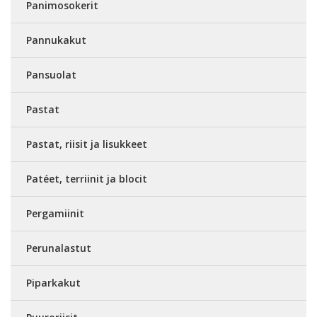
Panimosokerit
Pannukakut
Pansuolat
Pastat
Pastat, riisit ja lisukkeet
Patéet, terriinit ja blocit
Pergamiinit
Perunalastut
Piparkakut