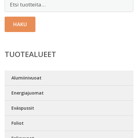
Etsi:
HAKU
TUOTEALUEET
Alumiinivuoat
Energiajuomat
Eväspussit
Foliot