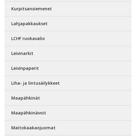
Kurpitsansiemenet
Lahjapakkaukset
LCHF ruokavalio
Leivinarkit
Leivinpaperit
Liha- ja lintusäilykkeet
Maapähkinät
Maapähkinävoit
Maitokaakaojuomat