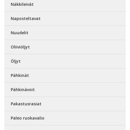
Näkkileivät
Naposteltavat
Nuudelit
Oliiviöljyt
Öljyt
Pähkinät
Pähkinävoit
Pakastusrasiat
Paleo ruokavalio