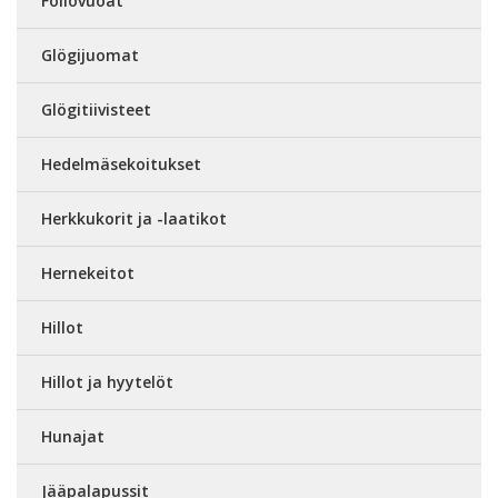
Foliovuoat
Glögijuomat
Glögitiivisteet
Hedelmäsekoitukset
Herkkukorit ja -laatikot
Hernekeitot
Hillot
Hillot ja hyytelöt
Hunajat
Jääpalapussit