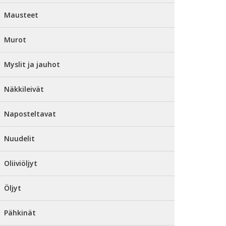
Mausteet
Murot
Myslit ja jauhot
Näkkileivät
Naposteltavat
Nuudelit
Oliiviöljyt
Öljyt
Pähkinät