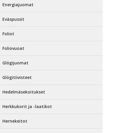
Energiajuomat
Eväspussit
Foliot
Foliovuoat
Glögijuomat
Glögitiivisteet
Hedelmäsekoitukset
Herkkukorit ja -laatikot
Hernekeitot