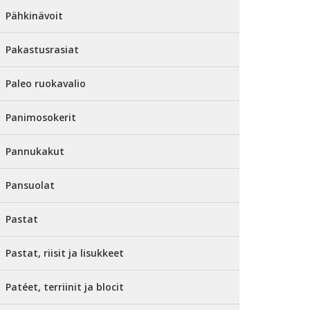
Pähkinävoit
Pakastusrasiat
Paleo ruokavalio
Panimosokerit
Pannukakut
Pansuolat
Pastat
Pastat, riisit ja lisukkeet
Patéet, terriinit ja blocit