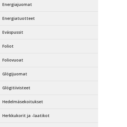
Energiajuomat
Energiatuotteet
Eväspussit
Foliot
Foliovuoat
Glögijuomat
Glögitiivisteet
Hedelmäsekoitukset
Herkkukorit ja -laatikot