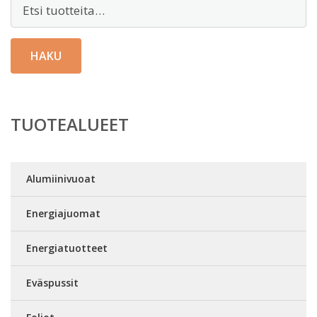
Etsi:
HAKU
TUOTEALUEET
Alumiinivuoat
Energiajuomat
Energiatuotteet
Eväspussit