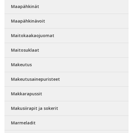
Maapähkinät
Maapähkinävoit
Maitokaakaojuomat
Maitosuklaat
Makeutus
Makeutusainepuristeet
Makkarapussit
Makusiirapit ja sokerit
Marmeladit