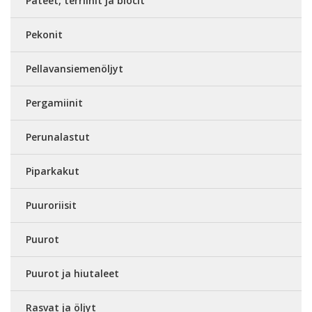
Patéet, terriinit ja blocit
Pekonit
Pellavansiemenöljyt
Pergamiinit
Perunalastut
Piparkakut
Puuroriisit
Puurot
Puurot ja hiutaleet
Rasvat ja öljyt