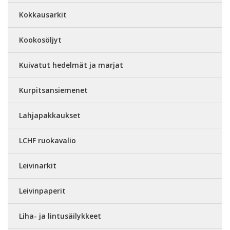
Kokkausarkit
Kookosöljyt
Kuivatut hedelmät ja marjat
Kurpitsansiemenet
Lahjapakkaukset
LCHF ruokavalio
Leivinarkit
Leivinpaperit
Liha- ja lintusäilykkeet