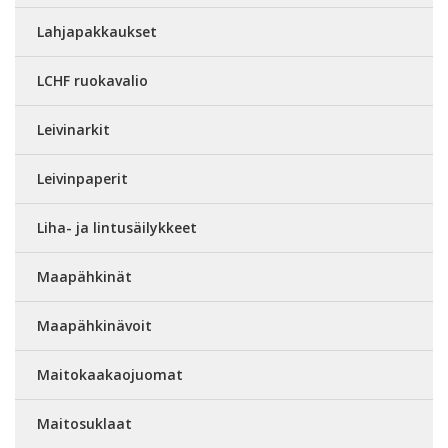
Lahjapakkaukset
LCHF ruokavalio
Leivinarkit
Leivinpaperit
Liha- ja lintusäilykkeet
Maapähkinät
Maapähkinävoit
Maitokaakaojuomat
Maitosuklaat