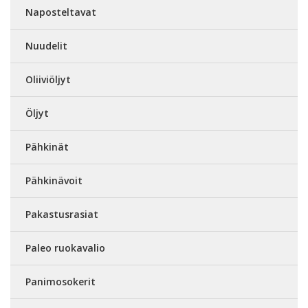
Naposteltavat
Nuudelit
Oliiviöljyt
Öljyt
Pähkinät
Pähkinävoit
Pakastusrasiat
Paleo ruokavalio
Panimosokerit