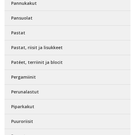
Pannukakut
Pansuolat
Pastat
Pastat, riisit ja lisukkeet
Patéet, terriinit ja blocit
Pergamiinit
Perunalastut
Piparkakut
Puuroriisit