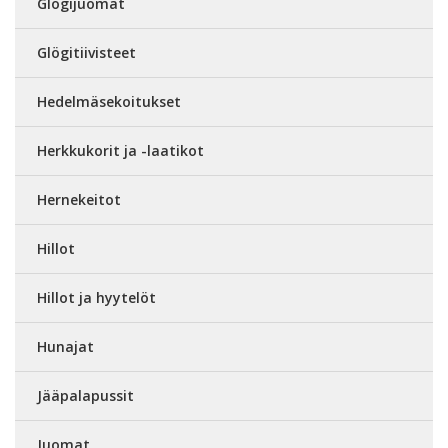
Glögijuomat
Glögitiivisteet
Hedelmäsekoitukset
Herkkukorit ja -laatikot
Hernekeitot
Hillot
Hillot ja hyytelöt
Hunajat
Jääpalapussit
Juomat