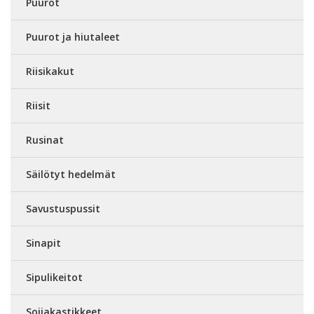
Puurot
Puurot ja hiutaleet
Riisikakut
Riisit
Rusinat
Säilötyt hedelmät
Savustuspussit
Sinapit
Sipulikeitot
Soijakastikkeet