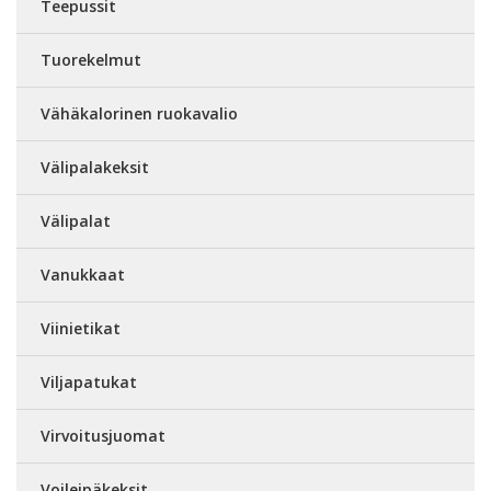
Teepussit
Tuorekelmut
Vähäkalorinen ruokavalio
Välipalakeksit
Välipalat
Vanukkaat
Viinietikat
Viljapatukat
Virvoitusjuomat
Voileipäkeksit