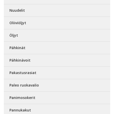
Nuudelit
Oliiviöljyt
Öljyt
Pähkinät
Pähkinävoit
Pakastusrasiat
Paleo ruokavalio
Panimosokerit
Pannukakut