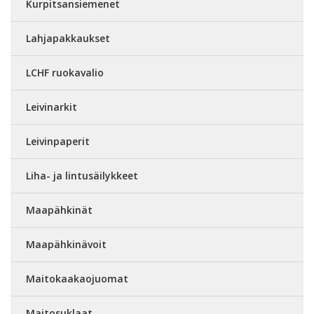
Kurpitsansiemenet
Lahjapakkaukset
LCHF ruokavalio
Leivinarkit
Leivinpaperit
Liha- ja lintusäilykkeet
Maapähkinät
Maapähkinävoit
Maitokaakaojuomat
Maitosuklaat