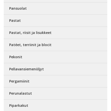
Pansuolat
Pastat
Pastat, riisit ja lisukkeet
Patéet, terriinit ja blocit
Pekonit
Pellavansiemenöljyt
Pergamiinit
Perunalastut
Piparkakut