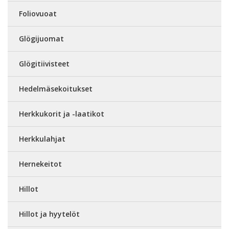
Foliovuoat
Glögijuomat
Glögitiivisteet
Hedelmäsekoitukset
Herkkukorit ja -laatikot
Herkkulahjat
Hernekeitot
Hillot
Hillot ja hyytelöt