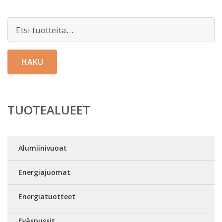
Etsi:
HAKU
TUOTEALUEET
Alumiinivuoat
Energiajuomat
Energiatuotteet
Eväspussit