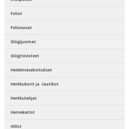
Foliot
Foliovuoat
Glögijuomat
Glögitiivisteet
Hedelmäsekoitukset
Herkkukorit ja -laatikot
Herkkulahjat
Hernekeitot
Hillot