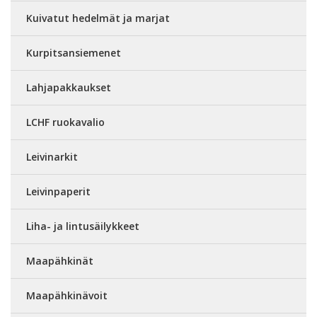
Kuivatut hedelmät ja marjat
Kurpitsansiemenet
Lahjapakkaukset
LCHF ruokavalio
Leivinarkit
Leivinpaperit
Liha- ja lintusäilykkeet
Maapähkinät
Maapähkinävoit