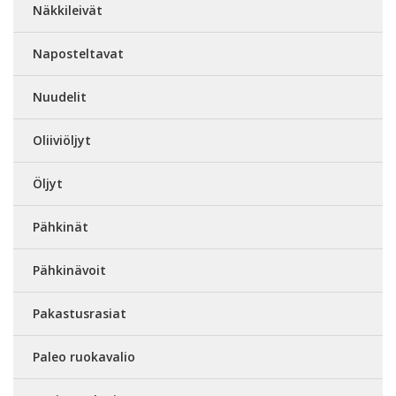
Näkkileivät
Naposteltavat
Nuudelit
Oliiviöljyt
Öljyt
Pähkinät
Pähkinävoit
Pakastusrasiat
Paleo ruokavalio