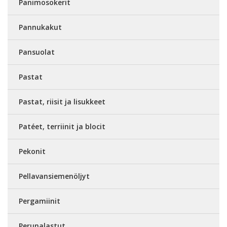
Panimosokerit
Pannukakut
Pansuolat
Pastat
Pastat, riisit ja lisukkeet
Patéet, terriinit ja blocit
Pekonit
Pellavansiemenöljyt
Pergamiinit
Perunalastut