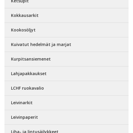
Ketsupit
Kokkausarkit
Kookosöljyt
Kuivatut hedelmät ja marjat
Kurpitsansiemenet
Lahjapakkaukset
LCHF ruokavalio
Leivinarkit
Leivinpaperit
Liha- ja lintusäilykkeet