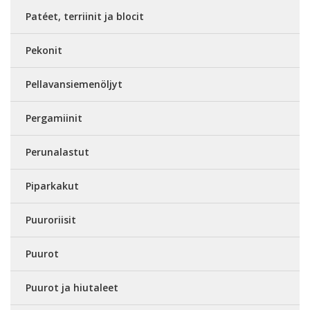
Patéet, terriinit ja blocit
Pekonit
Pellavansiemenöljyt
Pergamiinit
Perunalastut
Piparkakut
Puuroriisit
Puurot
Puurot ja hiutaleet