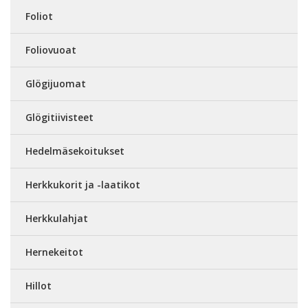
Foliot
Foliovuoat
Glögijuomat
Glögitiivisteet
Hedelmäsekoitukset
Herkkukorit ja -laatikot
Herkkulahjat
Hernekeitot
Hillot