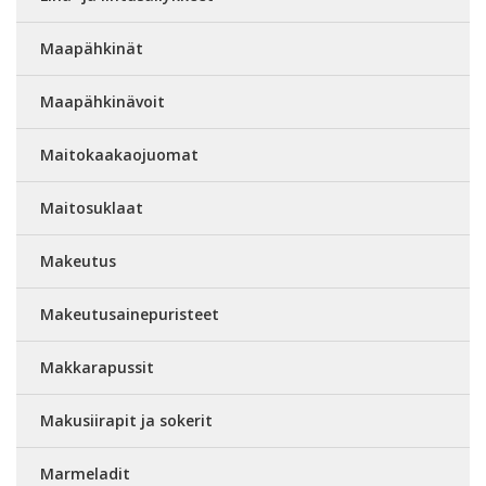
Maapähkinät
Maapähkinävoit
Maitokaakaojuomat
Maitosuklaat
Makeutus
Makeutusainepuristeet
Makkarapussit
Makusiirapit ja sokerit
Marmeladit