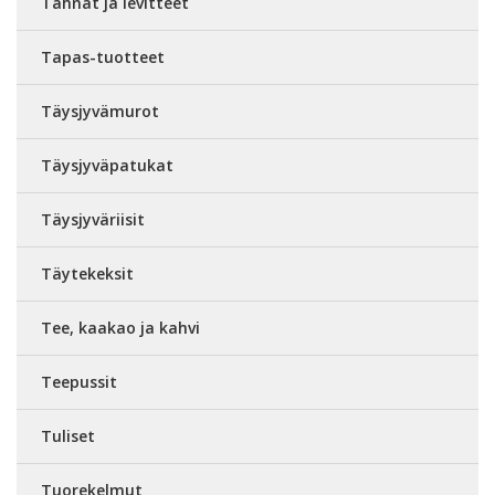
Tahnat ja levitteet
Tapas-tuotteet
Täysjyvämurot
Täysjyväpatukat
Täysjyväriisit
Täytekeksit
Tee, kaakao ja kahvi
Teepussit
Tuliset
Tuorekelmut