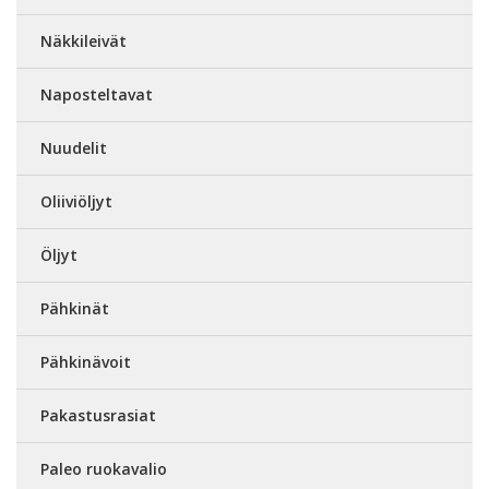
Näkkileivät
Naposteltavat
Nuudelit
Oliiviöljyt
Öljyt
Pähkinät
Pähkinävoit
Pakastusrasiat
Paleo ruokavalio