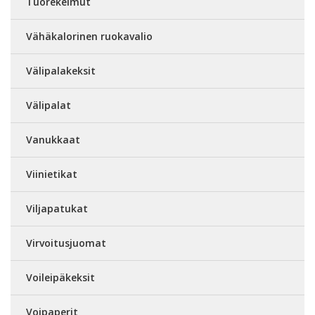
Tuorekelmut
Vähäkalorinen ruokavalio
Välipalakeksit
Välipalat
Vanukkaat
Viinietikat
Viljapatukat
Virvoitusjuomat
Voileipäkeksit
Voipaperit