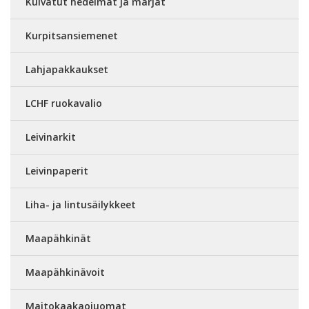
Kuivatut hedelmät ja marjat
Kurpitsansiemenet
Lahjapakkaukset
LCHF ruokavalio
Leivinarkit
Leivinpaperit
Liha- ja lintusäilykkeet
Maapähkinät
Maapähkinävoit
Maitokaakaojuomat