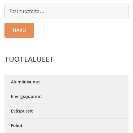
Etsi:
HAKU
TUOTEALUEET
Alumiinivuoat
Energiajuomat
Eväspussit
Foliot