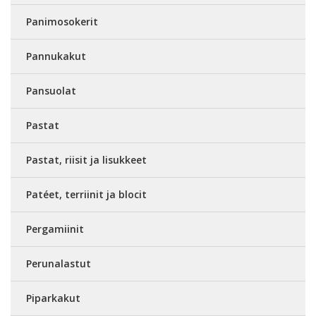
Panimosokerit
Pannukakut
Pansuolat
Pastat
Pastat, riisit ja lisukkeet
Patéet, terriinit ja blocit
Pergamiinit
Perunalastut
Piparkakut