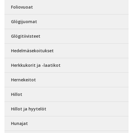
Foliovuoat
Glögijuomat
Glögitiivisteet
Hedelmäsekoitukset
Herkkukorit ja -laatikot
Hernekeitot
Hillot
Hillot ja hyytelöt
Hunajat