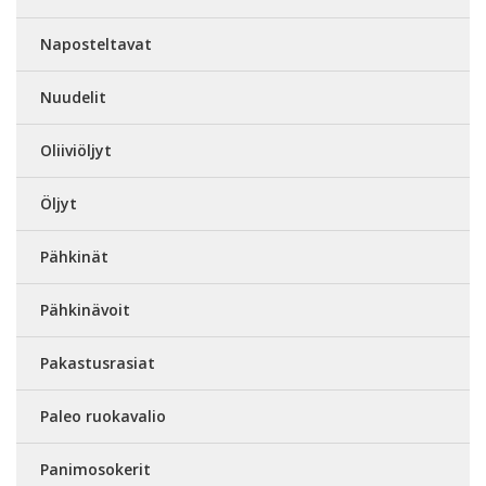
Naposteltavat
Nuudelit
Oliiviöljyt
Öljyt
Pähkinät
Pähkinävoit
Pakastusrasiat
Paleo ruokavalio
Panimosokerit