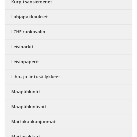
Kurpitsansiemenet
Lahjapakkaukset
LCHF ruokavalio
Leivinarkit
Leivinpaperit
Liha- ja lintusäilykkeet
Maapähkinät
Maapähkinävoit
Maitokaakaojuomat
Maitosuklaat