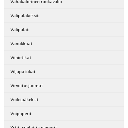
Vähäkalorinen ruokavalio
Välipalakeksit
Välipalat
Vanukkaat
Viinietikat
Viljapatukat
Virvoitusjuomat
Voileipäkeksit
Voipaperit
Yrtit, suolat ja pippurit