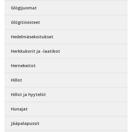
Glögijuomat
Glögitiivisteet
Hedelmäsekoitukset
Herkkukorit ja -laatikot
Hernekeitot
Hillot
Hillot ja hyytelöt
Hunajat
Jääpalapussit