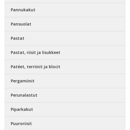
Pannukakut
Pansuolat
Pastat
Pastat, riisit ja lisukkeet
Patéet, terriinit ja blocit
Pergamiinit
Perunalastut
Piparkakut
Puuroriisit