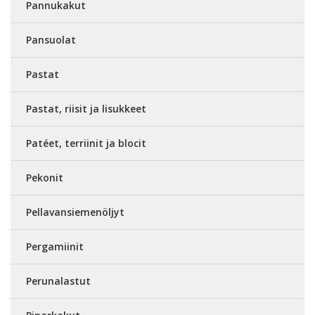
Pannukakut
Pansuolat
Pastat
Pastat, riisit ja lisukkeet
Patéet, terriinit ja blocit
Pekonit
Pellavansiemenöljyt
Pergamiinit
Perunalastut