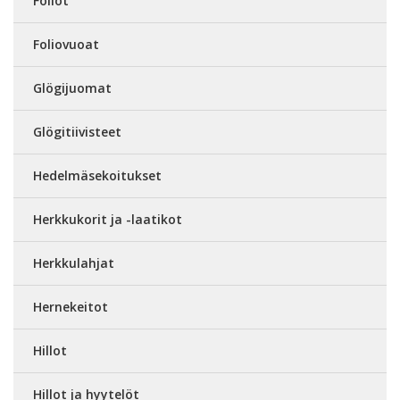
Foliot
Foliovuoat
Glögijuomat
Glögitiivisteet
Hedelmäsekoitukset
Herkkukorit ja -laatikot
Herkkulahjat
Hernekeitot
Hillot
Hillot ja hyytelöt