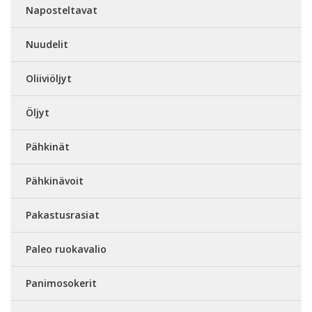
Naposteltavat
Nuudelit
Oliiviöljyt
Öljyt
Pähkinät
Pähkinävoit
Pakastusrasiat
Paleo ruokavalio
Panimosokerit