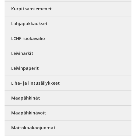
Kurpitsansiemenet
Lahjapakkaukset
LCHF ruokavalio
Leivinarkit
Leivinpaperit
Liha- ja lintusäilykkeet
Maapähkinät
Maapähkinävoit
Maitokaakaojuomat