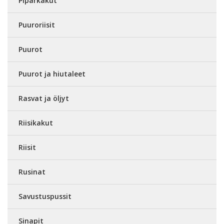
Piparkakut
Puuroriisit
Puurot
Puurot ja hiutaleet
Rasvat ja öljyt
Riisikakut
Riisit
Rusinat
Savustuspussit
Sinapit