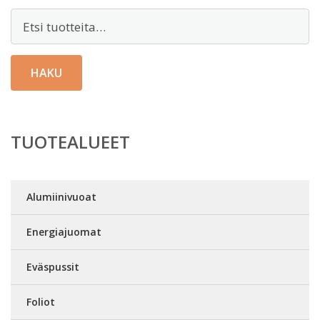
Etsi:
HAKU
TUOTEALUEET
Alumiinivuoat
Energiajuomat
Eväspussit
Foliot