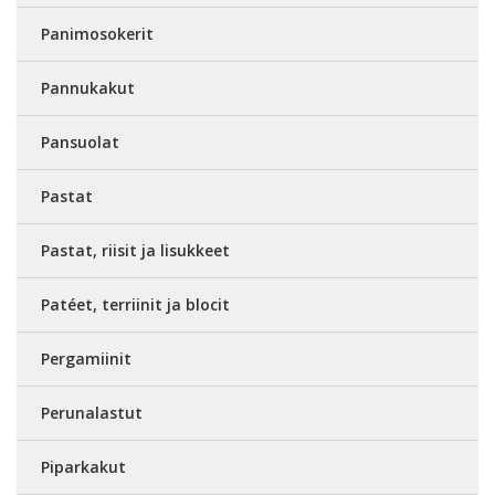
Panimosokerit
Pannukakut
Pansuolat
Pastat
Pastat, riisit ja lisukkeet
Patéet, terriinit ja blocit
Pergamiinit
Perunalastut
Piparkakut