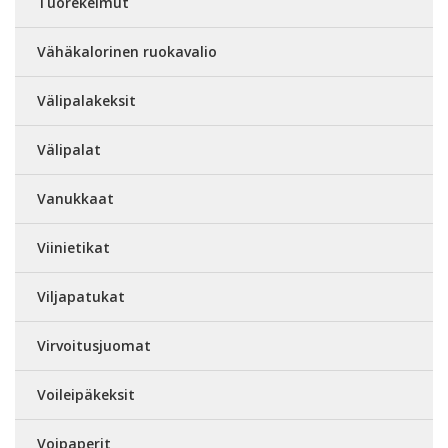
Tuorekelmut
Vähäkalorinen ruokavalio
Välipalakeksit
Välipalat
Vanukkaat
Viinietikat
Viljapatukat
Virvoitusjuomat
Voileipäkeksit
Voipaperit