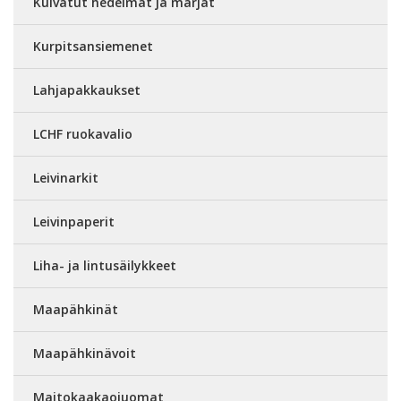
Kuivatut hedelmät ja marjat
Kurpitsansiemenet
Lahjapakkaukset
LCHF ruokavalio
Leivinarkit
Leivinpaperit
Liha- ja lintusäilykkeet
Maapähkinät
Maapähkinävoit
Maitokaakaojuomat