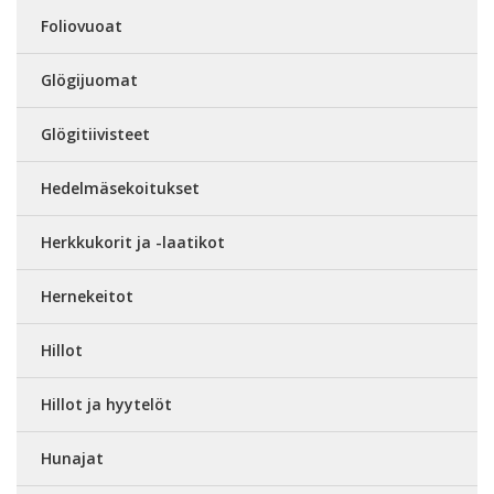
Foliovuoat
Glögijuomat
Glögitiivisteet
Hedelmäsekoitukset
Herkkukorit ja -laatikot
Hernekeitot
Hillot
Hillot ja hyytelöt
Hunajat