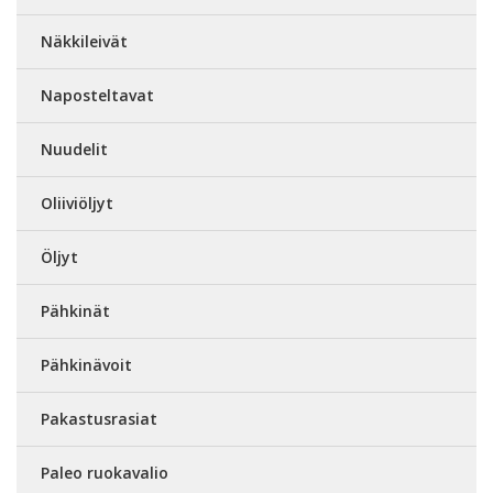
Näkkileivät
Naposteltavat
Nuudelit
Oliiviöljyt
Öljyt
Pähkinät
Pähkinävoit
Pakastusrasiat
Paleo ruokavalio