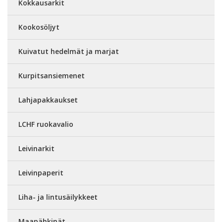
Kokkausarkit
Kookosöljyt
Kuivatut hedelmät ja marjat
Kurpitsansiemenet
Lahjapakkaukset
LCHF ruokavalio
Leivinarkit
Leivinpaperit
Liha- ja lintusäilykkeet
Maapähkinät