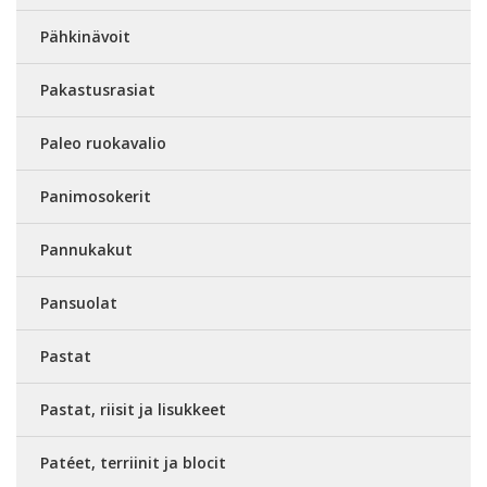
Pähkinävoit
Pakastusrasiat
Paleo ruokavalio
Panimosokerit
Pannukakut
Pansuolat
Pastat
Pastat, riisit ja lisukkeet
Patéet, terriinit ja blocit