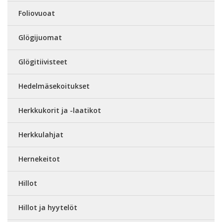
Foliovuoat
Glögijuomat
Glögitiivisteet
Hedelmäsekoitukset
Herkkukorit ja -laatikot
Herkkulahjat
Hernekeitot
Hillot
Hillot ja hyytelöt