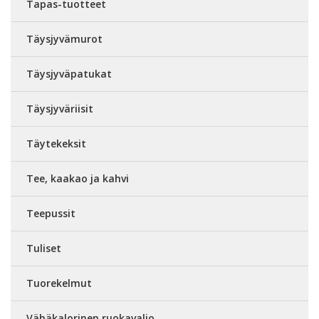
Tapas-tuotteet
Täysjyvämurot
Täysjyväpatukat
Täysjyväriisit
Täytekeksit
Tee, kaakao ja kahvi
Teepussit
Tuliset
Tuorekelmut
Vähäkalorinen ruokavalio