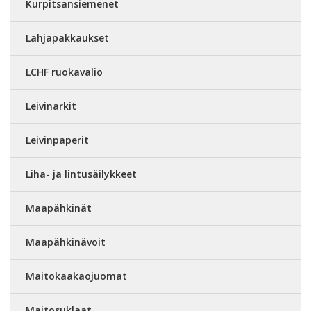
Kurpitsansiemenet
Lahjapakkaukset
LCHF ruokavalio
Leivinarkit
Leivinpaperit
Liha- ja lintusäilykkeet
Maapähkinät
Maapähkinävoit
Maitokaakaojuomat
Maitosuklaat