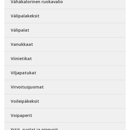
Vähäkalorinen ruokavalio
Välipalakeksit
Välipalat
Vanukkaat
Viinietikat
Viljapatukat
Virvoitusjuomat
Voileipäkeksit
Voipaperit
Yrtit, suolat ja pippurit