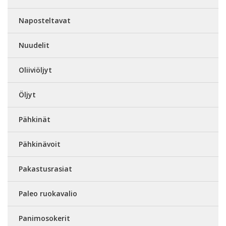
Naposteltavat
Nuudelit
Oliiviöljyt
Öljyt
Pähkinät
Pähkinävoit
Pakastusrasiat
Paleo ruokavalio
Panimosokerit