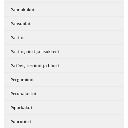
Pannukakut
Pansuolat
Pastat
Pastat, riisit ja lisukkeet
Patéet, terriinit ja blocit
Pergamiinit
Perunalastut
Piparkakut
Puuroriisit