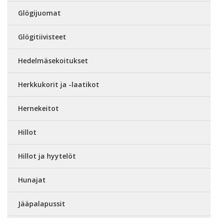
Glögijuomat
Glögitiivisteet
Hedelmäsekoitukset
Herkkukorit ja -laatikot
Hernekeitot
Hillot
Hillot ja hyytelöt
Hunajat
Jääpalapussit