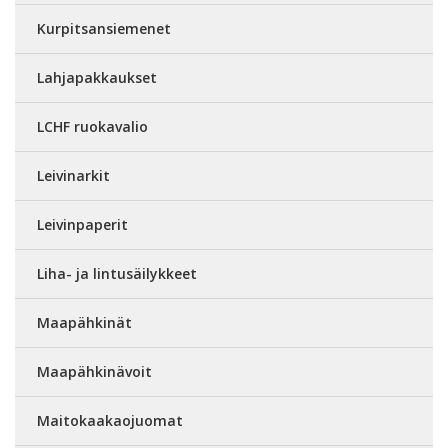
Kurpitsansiemenet
Lahjapakkaukset
LCHF ruokavalio
Leivinarkit
Leivinpaperit
Liha- ja lintusäilykkeet
Maapähkinät
Maapähkinävoit
Maitokaakaojuomat