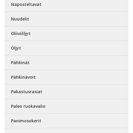
Naposteltavat
Nuudelit
Oliiviöljyt
Öljyt
Pähkinät
Pähkinävoit
Pakastusrasiat
Paleo ruokavalio
Panimosokerit