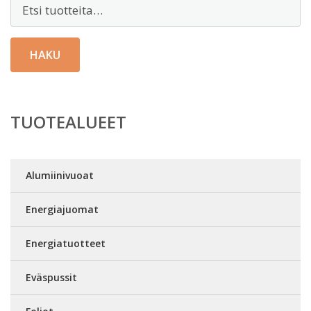
Etsi:
HAKU
TUOTEALUEET
Alumiinivuoat
Energiajuomat
Energiatuotteet
Eväspussit