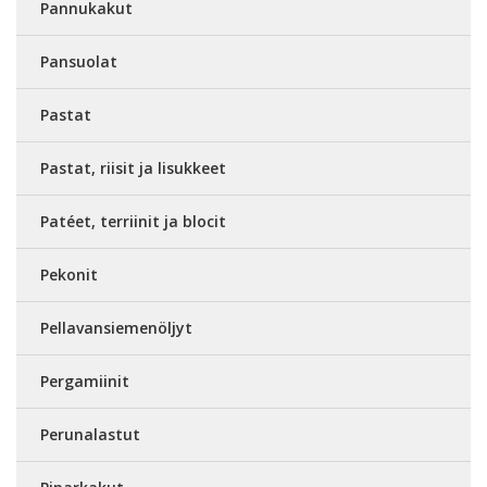
Pannukakut
Pansuolat
Pastat
Pastat, riisit ja lisukkeet
Patéet, terriinit ja blocit
Pekonit
Pellavansiemenöljyt
Pergamiinit
Perunalastut