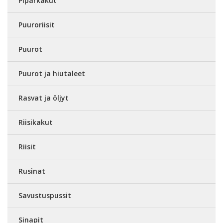
Piparkakut
Puuroriisit
Puurot
Puurot ja hiutaleet
Rasvat ja öljyt
Riisikakut
Riisit
Rusinat
Savustuspussit
Sinapit