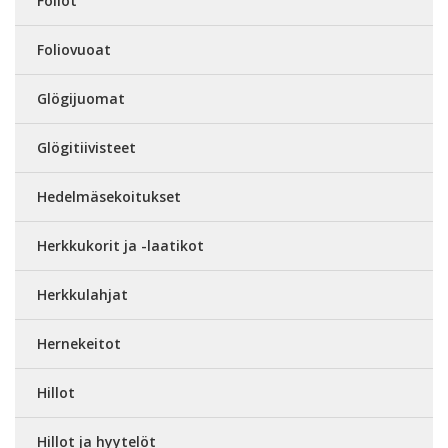
Foliot
Foliovuoat
Glögijuomat
Glögitiivisteet
Hedelmäsekoitukset
Herkkukorit ja -laatikot
Herkkulahjat
Hernekeitot
Hillot
Hillot ja hyytelöt