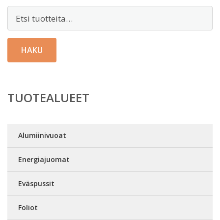
Etsi:
HAKU
TUOTEALUEET
Alumiinivuoat
Energiajuomat
Eväspussit
Foliot