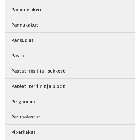
Panimosokerit
Pannukakut
Pansuolat
Pastat
Pastat, riisit ja lisukkeet
Patéet, terriinit ja blocit
Pergamiinit
Perunalastut
Piparkakut