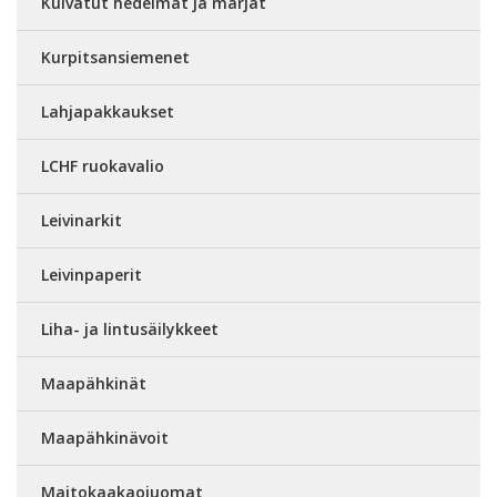
Kuivatut hedelmät ja marjat
Kurpitsansiemenet
Lahjapakkaukset
LCHF ruokavalio
Leivinarkit
Leivinpaperit
Liha- ja lintusäilykkeet
Maapähkinät
Maapähkinävoit
Maitokaakaojuomat