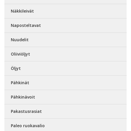
Näkkileivät
Naposteltavat
Nuudelit
Oliiviöljyt
Öljyt
Pähkinät
Pähkinävoit
Pakastusrasiat
Paleo ruokavalio