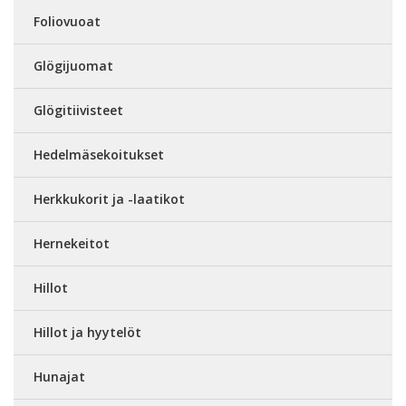
Foliovuoat
Glögijuomat
Glögitiivisteet
Hedelmäsekoitukset
Herkkukorit ja -laatikot
Hernekeitot
Hillot
Hillot ja hyytelöt
Hunajat