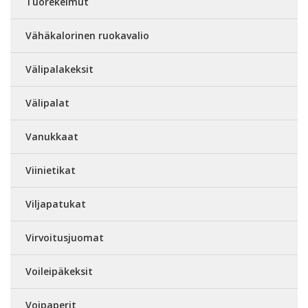
Tuorekelmut
Vähäkalorinen ruokavalio
Välipalakeksit
Välipalat
Vanukkaat
Viinietikat
Viljapatukat
Virvoitusjuomat
Voileipäkeksit
Voipaperit