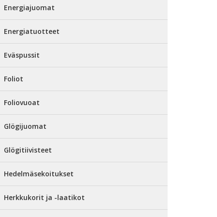
Energiajuomat
Energiatuotteet
Eväspussit
Foliot
Foliovuoat
Glögijuomat
Glögitiivisteet
Hedelmäsekoitukset
Herkkukorit ja -laatikot