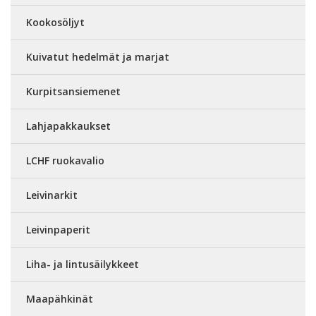
Kookosöljyt
Kuivatut hedelmät ja marjat
Kurpitsansiemenet
Lahjapakkaukset
LCHF ruokavalio
Leivinarkit
Leivinpaperit
Liha- ja lintusäilykkeet
Maapähkinät