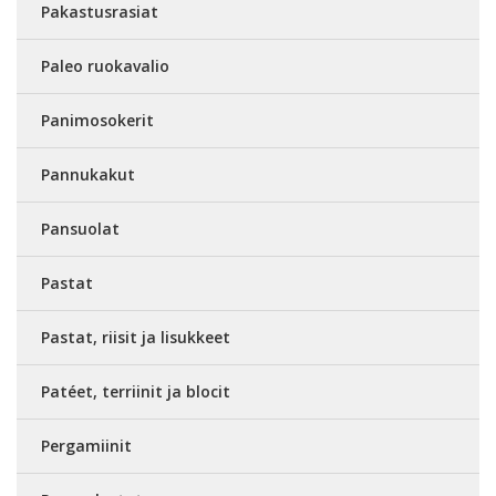
Pakastusrasiat
Paleo ruokavalio
Panimosokerit
Pannukakut
Pansuolat
Pastat
Pastat, riisit ja lisukkeet
Patéet, terriinit ja blocit
Pergamiinit