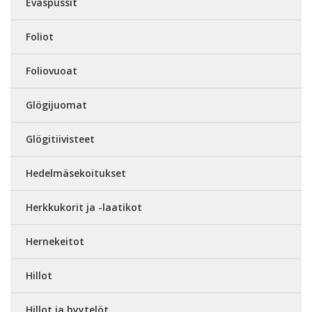
Eväspussit
Foliot
Foliovuoat
Glögijuomat
Glögitiivisteet
Hedelmäsekoitukset
Herkkukorit ja -laatikot
Hernekeitot
Hillot
Hillot ja hyytelöt