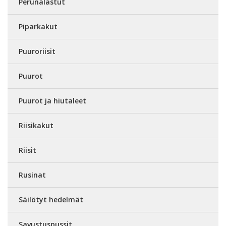
Perunalastut
Piparkakut
Puuroriisit
Puurot
Puurot ja hiutaleet
Riisikakut
Riisit
Rusinat
Säilötyt hedelmät
Savustuspussit