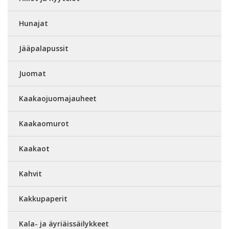
Hunajat
Jääpalapussit
Juomat
Kaakaojuomajauheet
Kaakaomurot
Kaakaot
Kahvit
Kakkupaperit
Kala- ja äyriäissäilykkeet