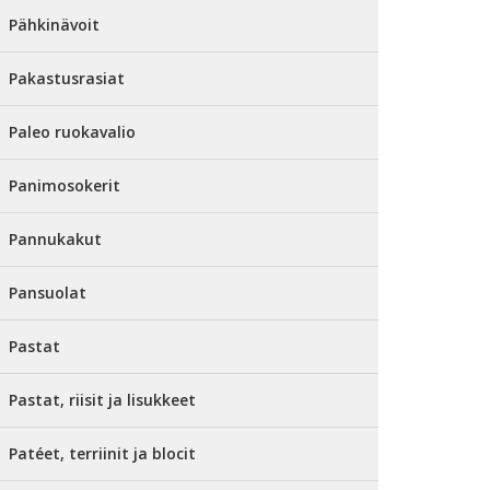
Pähkinävoit
Pakastusrasiat
Paleo ruokavalio
Panimosokerit
Pannukakut
Pansuolat
Pastat
Pastat, riisit ja lisukkeet
Patéet, terriinit ja blocit