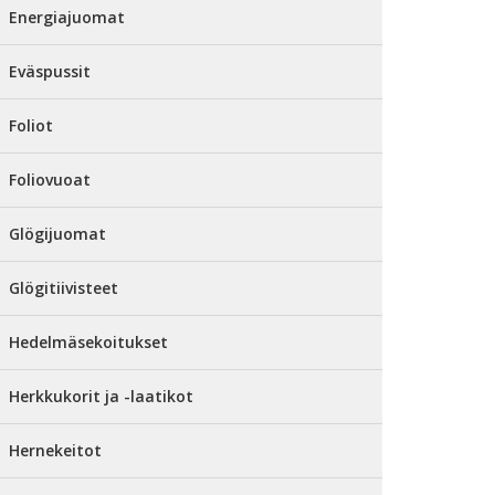
Energiajuomat
Eväspussit
Foliot
Foliovuoat
Glögijuomat
Glögitiivisteet
Hedelmäsekoitukset
Herkkukorit ja -laatikot
Hernekeitot