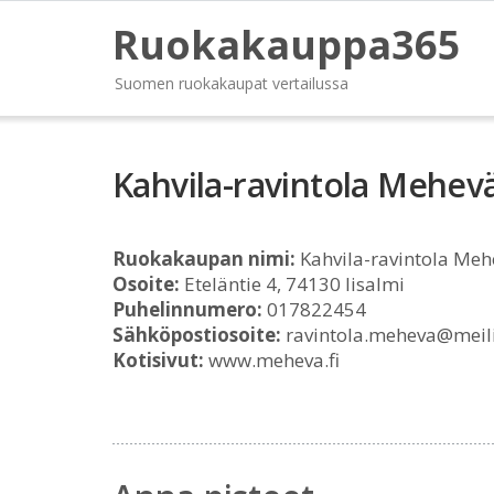
Ruokakauppa365
Suomen ruokakaupat vertailussa
Kahvila-ravintola Mehev
Ruokakaupan nimi:
Kahvila-ravintola Meh
Osoite:
Eteläntie 4, 74130 Iisalmi
Puhelinnumero:
017822454
Sähköpostiosoite:
ravintola.meheva@meili
Kotisivut:
www.meheva.fi