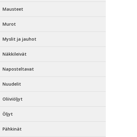
Mausteet
Murot
Myslit ja jauhot
Näkkileivät
Naposteltavat
Nuudelit
Oliiviöljyt
Öljyt
Pähkinät