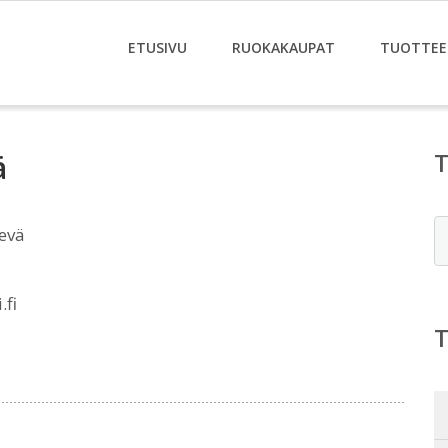
ETUSIVU
RUOKAKAUPAT
TUOTTEE
ä
E
evä
.fi