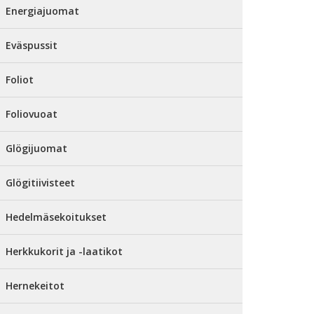
Energiajuomat
Eväspussit
Foliot
Foliovuoat
Glögijuomat
Glögitiivisteet
Hedelmäsekoitukset
Herkkukorit ja -laatikot
Hernekeitot