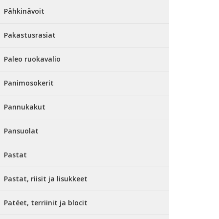
Pähkinävoit
Pakastusrasiat
Paleo ruokavalio
Panimosokerit
Pannukakut
Pansuolat
Pastat
Pastat, riisit ja lisukkeet
Patéet, terriinit ja blocit