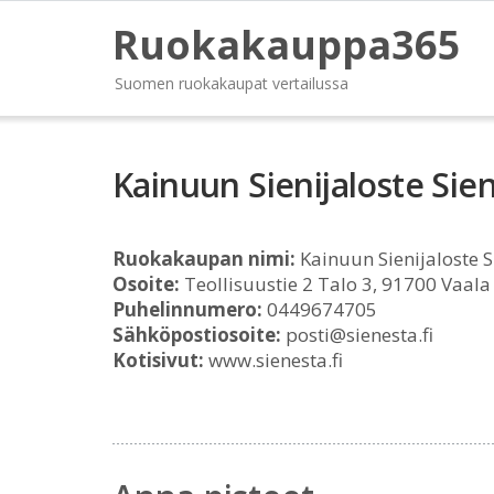
Ruokakauppa365
Suomen ruokakaupat vertailussa
Kainuun Sienijaloste Sie
Ruokakaupan nimi:
Kainuun Sienijaloste 
Osoite:
Teollisuustie 2 Talo 3, 91700 Vaala
Puhelinnumero:
0449674705
Sähköpostiosoite:
posti@sienesta.fi
Kotisivut:
www.sienesta.fi