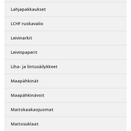
Lahjapakkaukset
LCHF ruokavalio
Leivinarkit
Leivinpaperit
Liha- ja lintusäilykkeet
Maapähkinät
Maapähkinävoit
Maitokaakaojuomat
Maitosuklaat