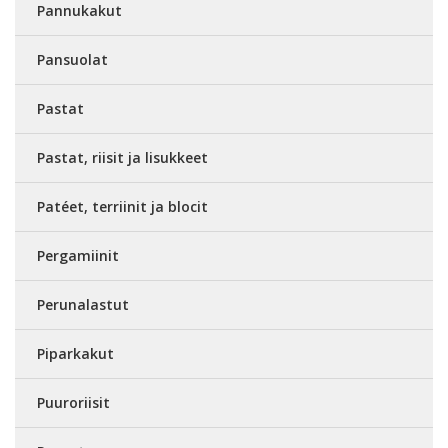
Pannukakut
Pansuolat
Pastat
Pastat, riisit ja lisukkeet
Patéet, terriinit ja blocit
Pergamiinit
Perunalastut
Piparkakut
Puuroriisit