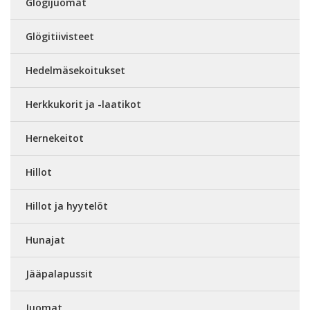
Glögijuomat
Glögitiivisteet
Hedelmäsekoitukset
Herkkukorit ja -laatikot
Hernekeitot
Hillot
Hillot ja hyytelöt
Hunajat
Jääpalapussit
Juomat