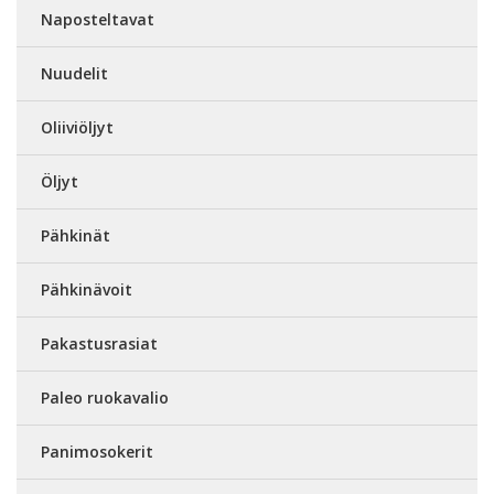
Naposteltavat
Nuudelit
Oliiviöljyt
Öljyt
Pähkinät
Pähkinävoit
Pakastusrasiat
Paleo ruokavalio
Panimosokerit