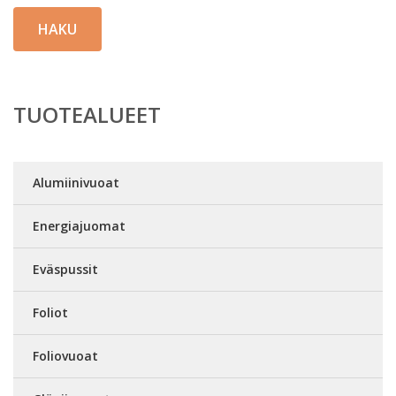
HAKU
TUOTEALUEET
Alumiinivuoat
Energiajuomat
Eväspussit
Foliot
Foliovuoat