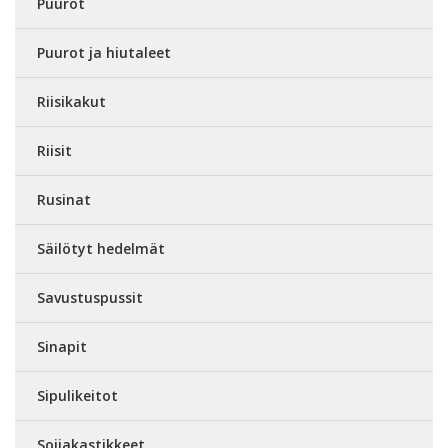
Puurot
Puurot ja hiutaleet
Riisikakut
Riisit
Rusinat
Säilötyt hedelmät
Savustuspussit
Sinapit
Sipulikeitot
Soijakastikkeet