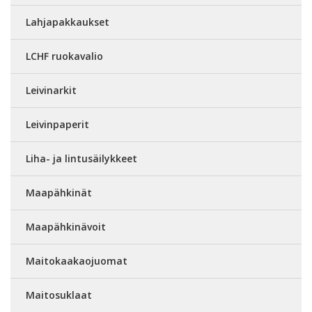
Lahjapakkaukset
LCHF ruokavalio
Leivinarkit
Leivinpaperit
Liha- ja lintusäilykkeet
Maapähkinät
Maapähkinävoit
Maitokaakaojuomat
Maitosuklaat