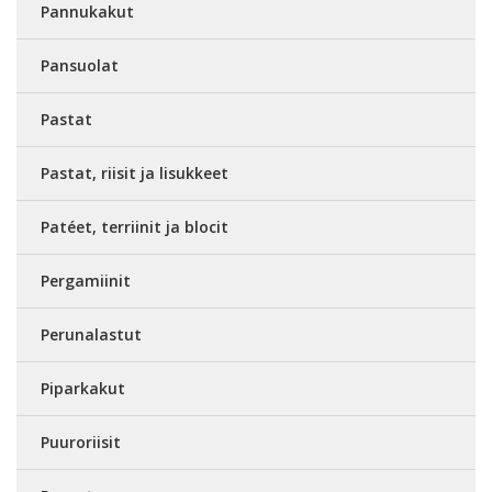
Pannukakut
Pansuolat
Pastat
Pastat, riisit ja lisukkeet
Patéet, terriinit ja blocit
Pergamiinit
Perunalastut
Piparkakut
Puuroriisit