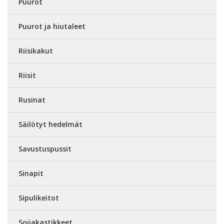
Puurot
Puurot ja hiutaleet
Riisikakut
Riisit
Rusinat
Säilötyt hedelmät
Savustuspussit
Sinapit
Sipulikeitot
Soijakastikkeet