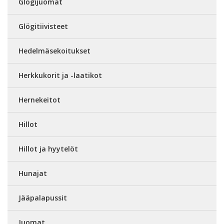
Glögijuomat
Glögitiivisteet
Hedelmäsekoitukset
Herkkukorit ja -laatikot
Hernekeitot
Hillot
Hillot ja hyytelöt
Hunajat
Jääpalapussit
Juomat