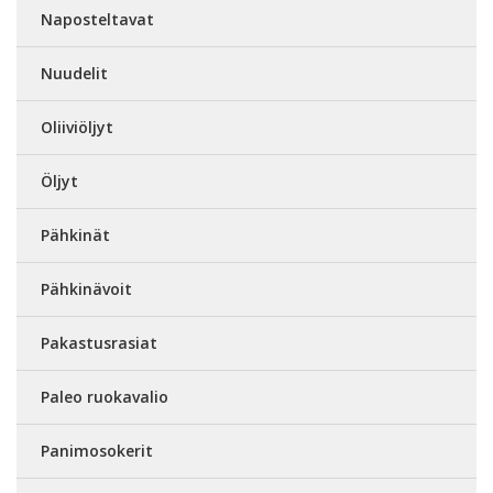
Naposteltavat
Nuudelit
Oliiviöljyt
Öljyt
Pähkinät
Pähkinävoit
Pakastusrasiat
Paleo ruokavalio
Panimosokerit