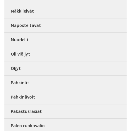
Näkkileivät
Naposteltavat
Nuudelit
Oliiviöljyt
Öljyt
Pähkinät
Pähkinävoit
Pakastusrasiat
Paleo ruokavalio