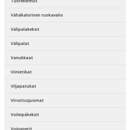
Tuorekelmut
Vähäkalorinen ruokavalio
Välipalakeksit
Välipalat
Vanukkaat
Viinietikat
Viljapatukat
Virvoitusjuomat
Voileipäkeksit
Voipaperit