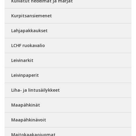
Kuivatut hedelmät ja marjat
Kurpitsansiemenet
Lahjapakkaukset
LCHF ruokavalio
Leivinarkit
Leivinpaperit
Liha- ja lintusäilykkeet
Maapähkinät
Maapähkinävoit
Maitokaakaojuomat