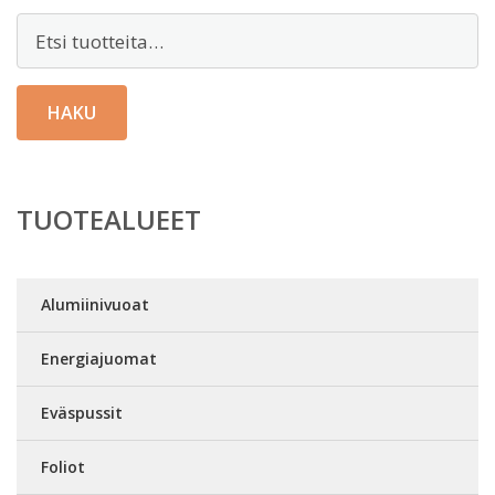
Etsi:
HAKU
TUOTEALUEET
Alumiinivuoat
Energiajuomat
Eväspussit
Foliot