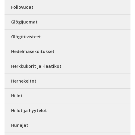
Foliovuoat
Glögijuomat
Glögitiivisteet
Hedelmäsekoitukset
Herkkukorit ja -laatikot
Hernekeitot
Hillot
Hillot ja hyytelöt
Hunajat