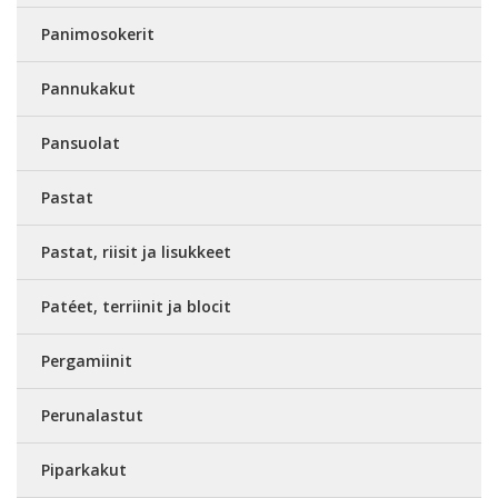
Panimosokerit
Pannukakut
Pansuolat
Pastat
Pastat, riisit ja lisukkeet
Patéet, terriinit ja blocit
Pergamiinit
Perunalastut
Piparkakut