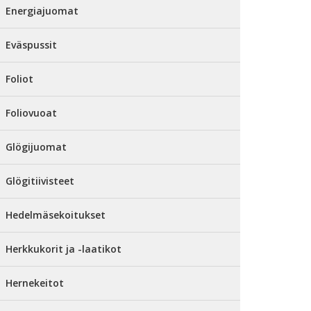
Energiajuomat
Eväspussit
Foliot
Foliovuoat
Glögijuomat
Glögitiivisteet
Hedelmäsekoitukset
Herkkukorit ja -laatikot
Hernekeitot