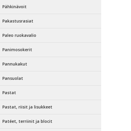
Pähkinävoit
Pakastusrasiat
Paleo ruokavalio
Panimosokerit
Pannukakut
Pansuolat
Pastat
Pastat, riisit ja lisukkeet
Patéet, terriinit ja blocit