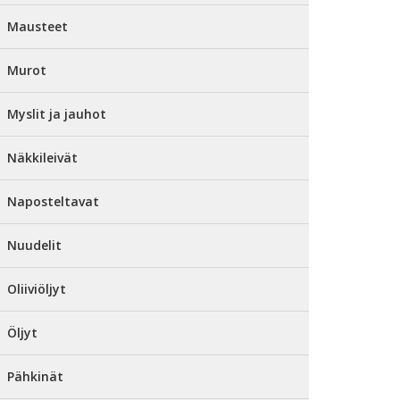
Mausteet
Murot
Myslit ja jauhot
Näkkileivät
Naposteltavat
Nuudelit
Oliiviöljyt
Öljyt
Pähkinät