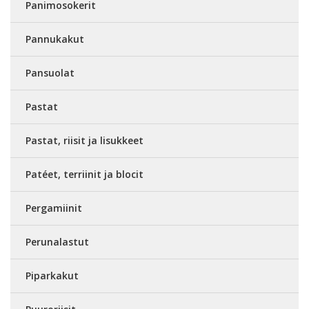
Panimosokerit
Pannukakut
Pansuolat
Pastat
Pastat, riisit ja lisukkeet
Patéet, terriinit ja blocit
Pergamiinit
Perunalastut
Piparkakut