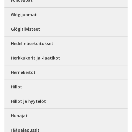
Foliovuoat
Glögijuomat
Glögitiivisteet
Hedelmäsekoitukset
Herkkukorit ja -laatikot
Hernekeitot
Hillot
Hillot ja hyytelöt
Hunajat
Jääpalapussit