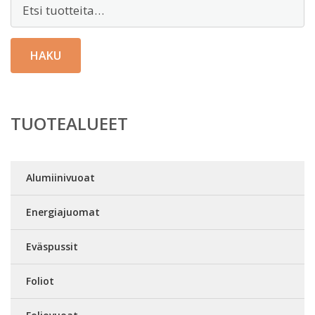
Etsi:
HAKU
TUOTEALUEET
Alumiinivuoat
Energiajuomat
Eväspussit
Foliot