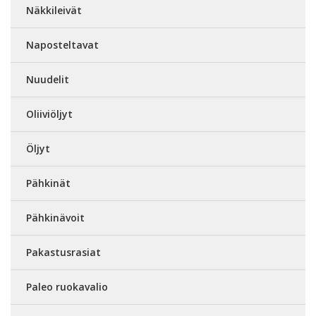
Näkkileivät
Naposteltavat
Nuudelit
Oliiviöljyt
Öljyt
Pähkinät
Pähkinävoit
Pakastusrasiat
Paleo ruokavalio