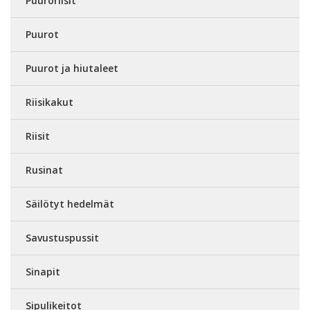
Puuroriisit
Puurot
Puurot ja hiutaleet
Riisikakut
Riisit
Rusinat
Säilötyt hedelmät
Savustuspussit
Sinapit
Sipulikeitot