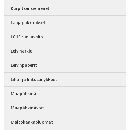
Kurpitsansiemenet
Lahjapakkaukset
LCHF ruokavalio
Leivinarkit
Leivinpaperit
Liha- ja lintusäilykkeet
Maapähkinät
Maapähkinävoit
Maitokaakaojuomat