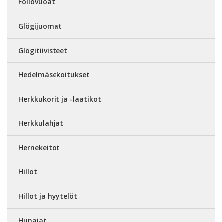
Foliovuoat
Glögijuomat
Glögitiivisteet
Hedelmäsekoitukset
Herkkukorit ja -laatikot
Herkkulahjat
Hernekeitot
Hillot
Hillot ja hyytelöt
Hunajat