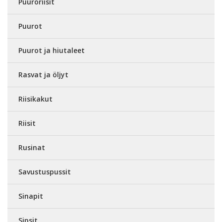
Puuroriisit
Puurot
Puurot ja hiutaleet
Rasvat ja öljyt
Riisikakut
Riisit
Rusinat
Savustuspussit
Sinapit
Sipsit