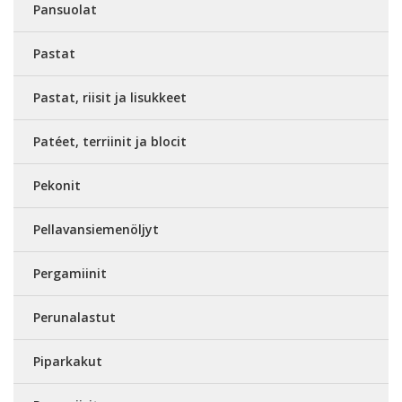
Pansuolat
Pastat
Pastat, riisit ja lisukkeet
Patéet, terriinit ja blocit
Pekonit
Pellavansiemenöljyt
Pergamiinit
Perunalastut
Piparkakut