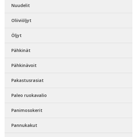
Nuudelit
Oliiviöljyt
Öljyt
Pähkinät
Pähkinävoit
Pakastusrasiat
Paleo ruokavalio
Panimosokerit
Pannukakut