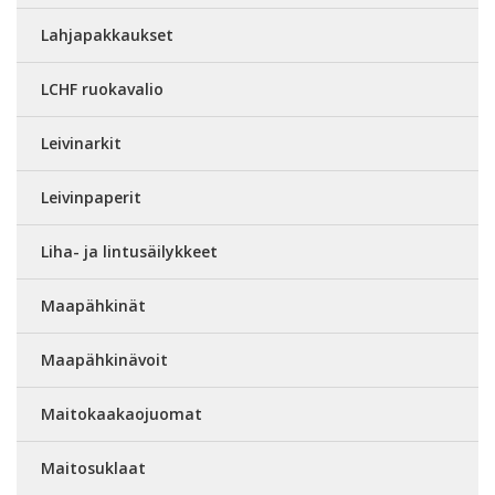
Lahjapakkaukset
LCHF ruokavalio
Leivinarkit
Leivinpaperit
Liha- ja lintusäilykkeet
Maapähkinät
Maapähkinävoit
Maitokaakaojuomat
Maitosuklaat