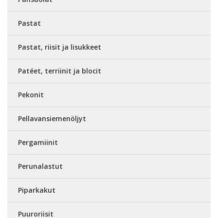
Pastat
Pastat, riisit ja lisukkeet
Patéet, terriinit ja blocit
Pekonit
Pellavansiemenöljyt
Pergamiinit
Perunalastut
Piparkakut
Puuroriisit