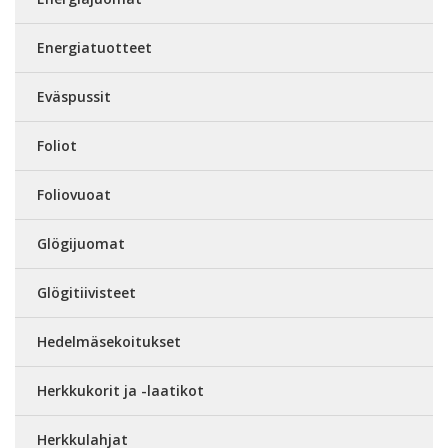
Energiatuotteet
Eväspussit
Foliot
Foliovuoat
Glögijuomat
Glögitiivisteet
Hedelmäsekoitukset
Herkkukorit ja -laatikot
Herkkulahjat