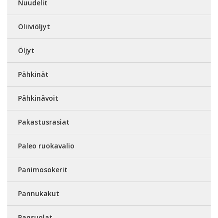
Nuudelit
Oliiviöljyt
Öljyt
Pähkinät
Pähkinävoit
Pakastusrasiat
Paleo ruokavalio
Panimosokerit
Pannukakut
Pansuolat