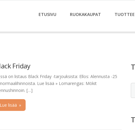
ETUSIVU
RUOKAKAUPAT
TUOTTEE
lack Friday
ssä on listaus Black Friday -tarjouksista: Ellos: Alennusta -25
normaalihinnoista. Lue lisää » Lomarengas: Mökit
E
ennushinnoin. […]
Lue lisää
»