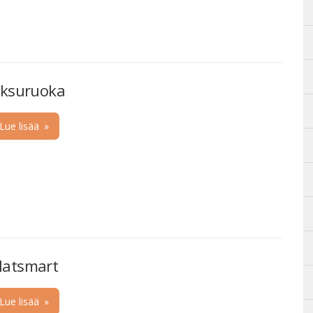
iksuruoka
Lue lisää
»
atsmart
Lue lisää
»