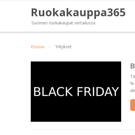
Ruokakauppa365
Suomen ruokakaupat vertailussa
Etusivu
Yritykset
B
Tä
% 
al