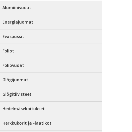
Alumiinivuoat
Energiajuomat
Eväspussit
Foliot
Foliovuoat
Glögijuomat
Glögitiivisteet
Hedelmäsekoitukset
Herkkukorit ja -laatikot