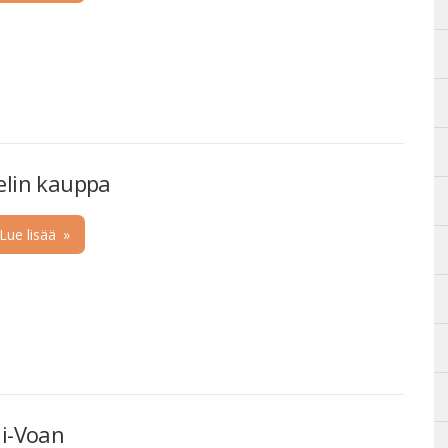
elin kauppa
Lue lisää
»
ii-Voan