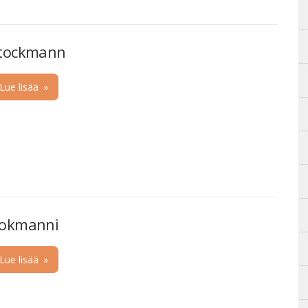
tockmann
Lue lisää
»
okmanni
Lue lisää
»