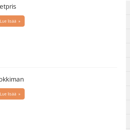
etpris
Lue lisää
»
okkiman
Lue lisää
»