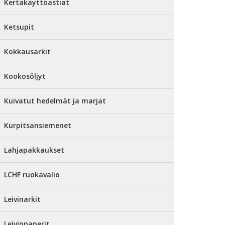
Kertakäyttöastiat
Ketsupit
Kokkausarkit
Kookosöljyt
Kuivatut hedelmät ja marjat
Kurpitsansiemenet
Lahjapakkaukset
LCHF ruokavalio
Leivinarkit
Leivinpaperit