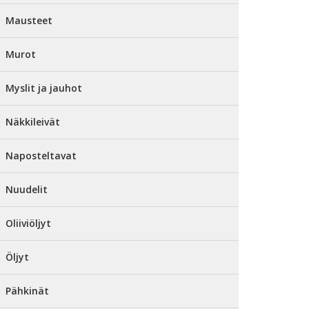
Mausteet
Murot
Myslit ja jauhot
Näkkileivät
Naposteltavat
Nuudelit
Oliiviöljyt
Öljyt
Pähkinät