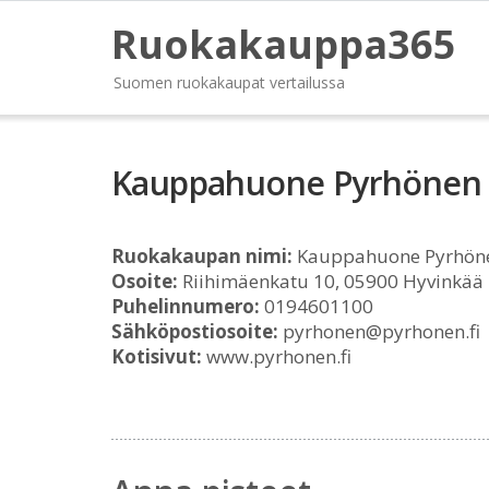
Ruokakauppa365
Suomen ruokakaupat vertailussa
Kauppahuone Pyrhönen 
Ruokakaupan nimi:
Kauppahuone Pyrhöne
Osoite:
Riihimäenkatu 10, 05900 Hyvinkää
Puhelinnumero:
0194601100
Sähköpostiosoite:
pyrhonen@pyrhonen.fi
Kotisivut:
www.pyrhonen.fi