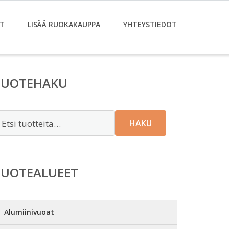
T
LISÄÄ RUOKAKAUPPA
YHTEYSTIEDOT
TUOTEHAKU
tsi:
HAKU
TUOTEALUEET
Alumiinivuoat