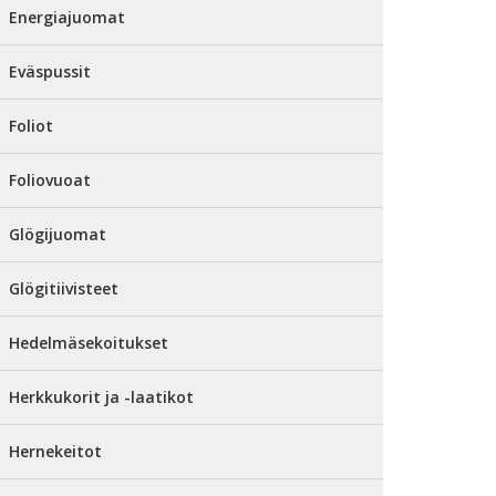
Energiajuomat
Eväspussit
Foliot
Foliovuoat
Glögijuomat
Glögitiivisteet
Hedelmäsekoitukset
Herkkukorit ja -laatikot
Hernekeitot