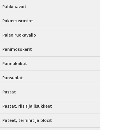
Pähkinävoit
Pakastusrasiat
Paleo ruokavalio
Panimosokerit
Pannukakut
Pansuolat
Pastat
Pastat, riisit ja lisukkeet
Patéet, terriinit ja blocit