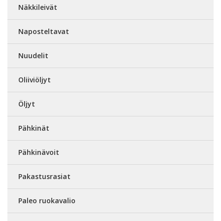
Näkkileivät
Naposteltavat
Nuudelit
Oliiviöljyt
Öljyt
Pähkinät
Pähkinävoit
Pakastusrasiat
Paleo ruokavalio