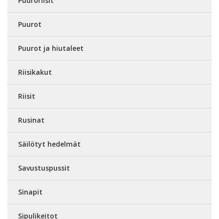
Puuroriisit
Puurot
Puurot ja hiutaleet
Riisikakut
Riisit
Rusinat
Säilötyt hedelmät
Savustuspussit
Sinapit
Sipulikeitot