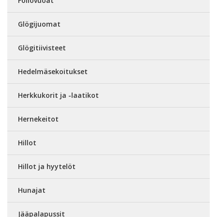
Foliovuoat
Glögijuomat
Glögitiivisteet
Hedelmäsekoitukset
Herkkukorit ja -laatikot
Hernekeitot
Hillot
Hillot ja hyytelöt
Hunajat
Jääpalapussit