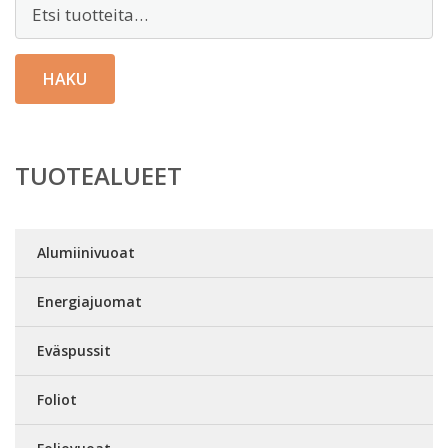
Etsi:
HAKU
TUOTEALUEET
Alumiinivuoat
Energiajuomat
Eväspussit
Foliot