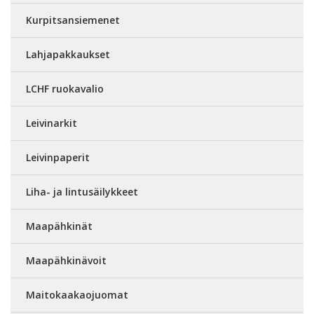
Kurpitsansiemenet
Lahjapakkaukset
LCHF ruokavalio
Leivinarkit
Leivinpaperit
Liha- ja lintusäilykkeet
Maapähkinät
Maapähkinävoit
Maitokaakaojuomat