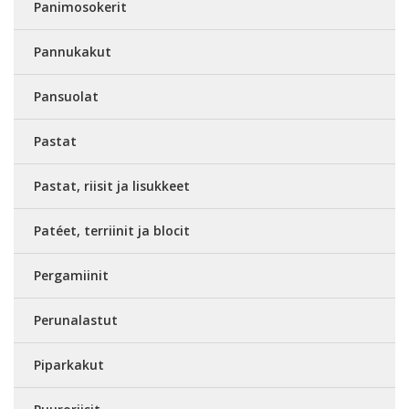
Panimosokerit
Pannukakut
Pansuolat
Pastat
Pastat, riisit ja lisukkeet
Patéet, terriinit ja blocit
Pergamiinit
Perunalastut
Piparkakut