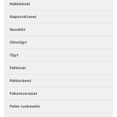
Näkkileivät
Naposteltavat
Nuudelit
Oliiviöljyt
Öljyt
Pähkinät
Pähkinävoit
Pakastusrasiat
Paleo ruokavalio