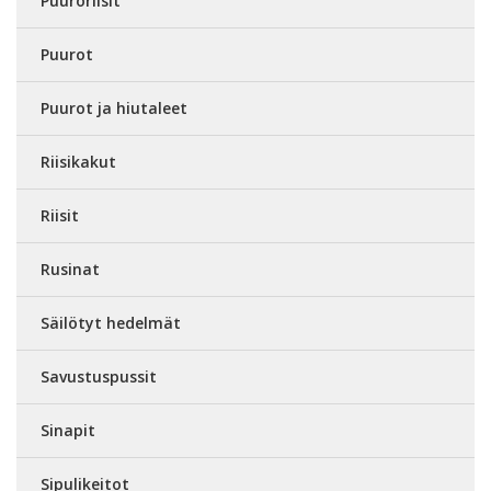
Puuroriisit
Puurot
Puurot ja hiutaleet
Riisikakut
Riisit
Rusinat
Säilötyt hedelmät
Savustuspussit
Sinapit
Sipulikeitot