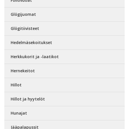
Foliovuoat
Glögijuomat
Glögitiivisteet
Hedelmäsekoitukset
Herkkukorit ja -laatikot
Hernekeitot
Hillot
Hillot ja hyytelöt
Hunajat
Jääpalapussit