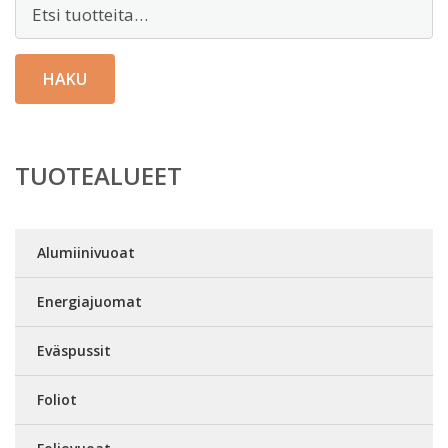
Etsi:
HAKU
TUOTEALUEET
Alumiinivuoat
Energiajuomat
Eväspussit
Foliot