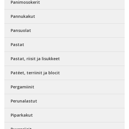
Panimosokerit
Pannukakut
Pansuolat
Pastat
Pastat, riisit ja lisukkeet
Patéet, terriinit ja blocit
Pergamiinit
Perunalastut
Piparkakut