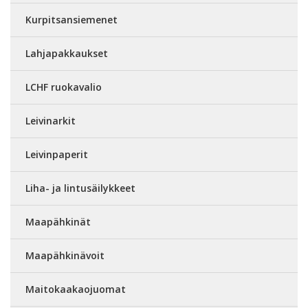
Kurpitsansiemenet
Lahjapakkaukset
LCHF ruokavalio
Leivinarkit
Leivinpaperit
Liha- ja lintusäilykkeet
Maapähkinät
Maapähkinävoit
Maitokaakaojuomat