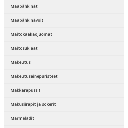
Maapähkinät
Maapähkinävoit
Maitokaakaojuomat
Maitosuklaat
Makeutus
Makeutusainepuristeet
Makkarapussit
Makusiirapit ja sokerit
Marmeladit