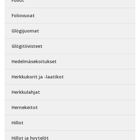
Foliot
Foliovuoat
Glögijuomat
Glögitiivisteet
Hedelmäsekoitukset
Herkkukorit ja -laatikot
Herkkulahjat
Hernekeitot
Hillot
Hillot ja hyytelöt