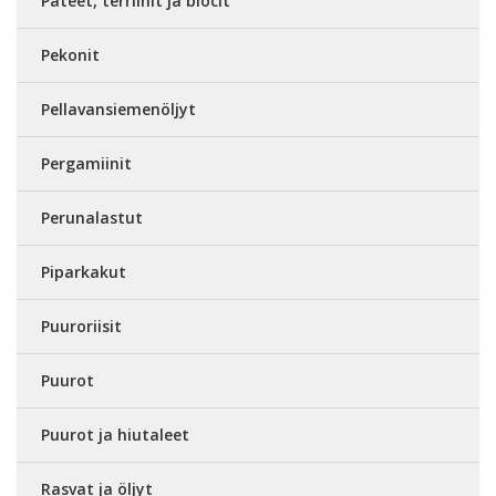
Patéet, terriinit ja blocit
Pekonit
Pellavansiemenöljyt
Pergamiinit
Perunalastut
Piparkakut
Puuroriisit
Puurot
Puurot ja hiutaleet
Rasvat ja öljyt