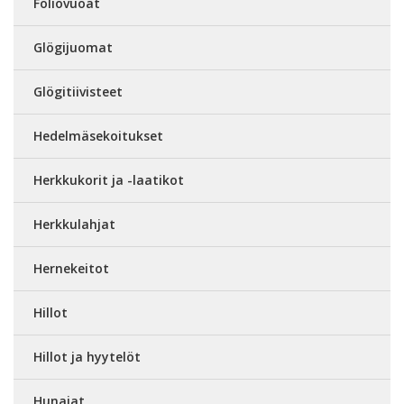
Foliovuoat
Glögijuomat
Glögitiivisteet
Hedelmäsekoitukset
Herkkukorit ja -laatikot
Herkkulahjat
Hernekeitot
Hillot
Hillot ja hyytelöt
Hunajat