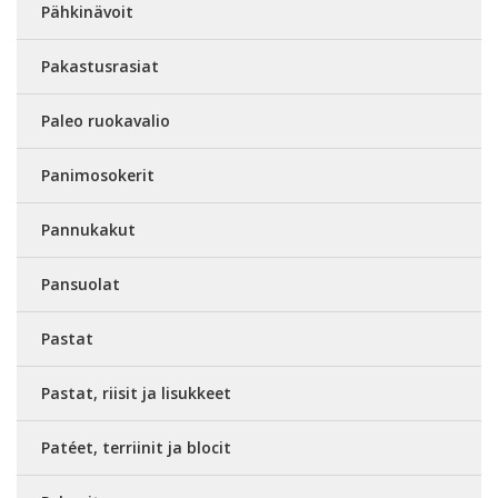
Pähkinävoit
Pakastusrasiat
Paleo ruokavalio
Panimosokerit
Pannukakut
Pansuolat
Pastat
Pastat, riisit ja lisukkeet
Patéet, terriinit ja blocit