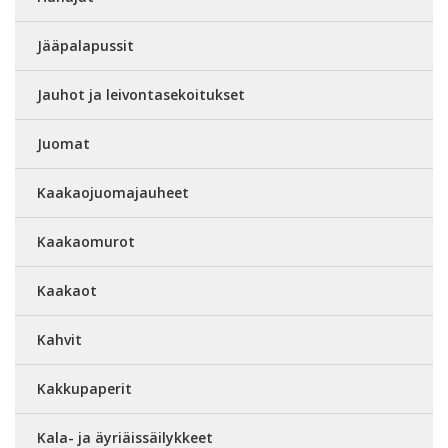
Jääpalapussit
Jauhot ja leivontasekoitukset
Juomat
Kaakaojuomajauheet
Kaakaomurot
Kaakaot
Kahvit
Kakkupaperit
Kala- ja äyriäissäilykkeet