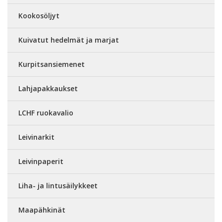
Kookosöljyt
Kuivatut hedelmät ja marjat
Kurpitsansiemenet
Lahjapakkaukset
LCHF ruokavalio
Leivinarkit
Leivinpaperit
Liha- ja lintusäilykkeet
Maapähkinät