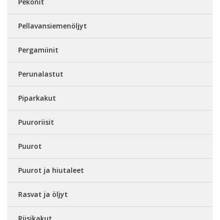
Pekonit
Pellavansiemenöljyt
Pergamiinit
Perunalastut
Piparkakut
Puuroriisit
Puurot
Puurot ja hiutaleet
Rasvat ja öljyt
Riisikakut