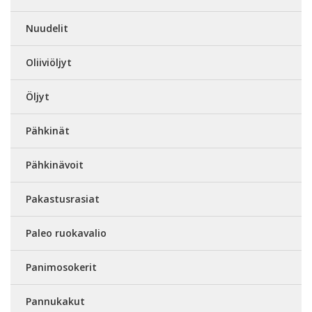
Nuudelit
Oliiviöljyt
Öljyt
Pähkinät
Pähkinävoit
Pakastusrasiat
Paleo ruokavalio
Panimosokerit
Pannukakut