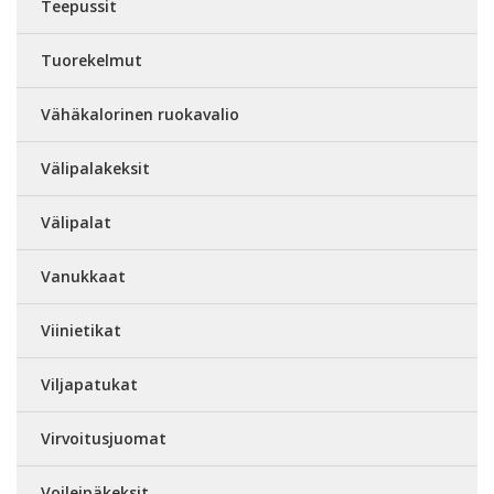
Teepussit
Tuorekelmut
Vähäkalorinen ruokavalio
Välipalakeksit
Välipalat
Vanukkaat
Viinietikat
Viljapatukat
Virvoitusjuomat
Voileipäkeksit