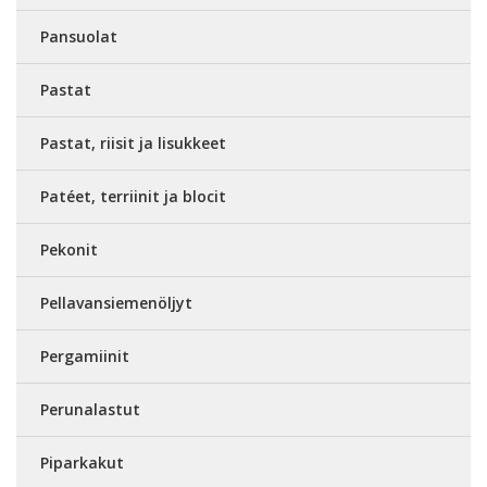
Pansuolat
Pastat
Pastat, riisit ja lisukkeet
Patéet, terriinit ja blocit
Pekonit
Pellavansiemenöljyt
Pergamiinit
Perunalastut
Piparkakut