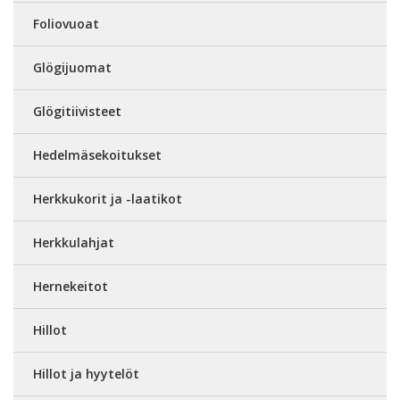
Foliovuoat
Glögijuomat
Glögitiivisteet
Hedelmäsekoitukset
Herkkukorit ja -laatikot
Herkkulahjat
Hernekeitot
Hillot
Hillot ja hyytelöt