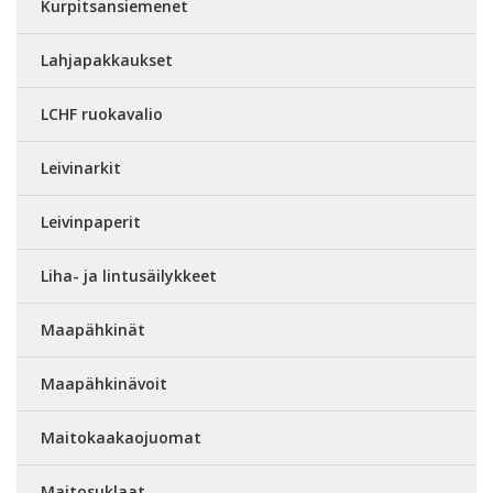
Kurpitsansiemenet
Lahjapakkaukset
LCHF ruokavalio
Leivinarkit
Leivinpaperit
Liha- ja lintusäilykkeet
Maapähkinät
Maapähkinävoit
Maitokaakaojuomat
Maitosuklaat