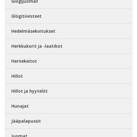
Glögijuomat
Glögitiivisteet
Hedelmäsekoitukset
Herkkukorit ja -laatikot
Hernekeitot
Hillot
Hillot ja hyytelöt
Hunajat
Jääpalapussit
Juomat