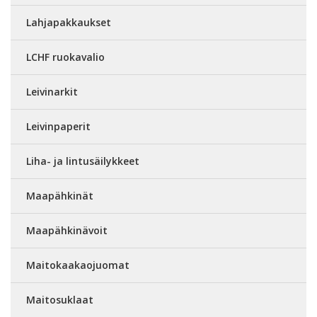
Lahjapakkaukset
LCHF ruokavalio
Leivinarkit
Leivinpaperit
Liha- ja lintusäilykkeet
Maapähkinät
Maapähkinävoit
Maitokaakaojuomat
Maitosuklaat