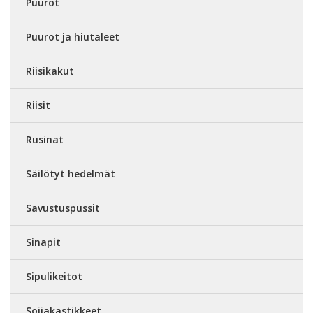
Puurot
Puurot ja hiutaleet
Riisikakut
Riisit
Rusinat
Säilötyt hedelmät
Savustuspussit
Sinapit
Sipulikeitot
Soijakastikkeet