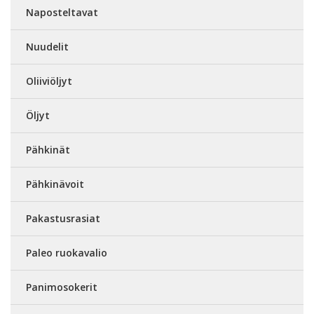
Naposteltavat
Nuudelit
Oliiviöljyt
Öljyt
Pähkinät
Pähkinävoit
Pakastusrasiat
Paleo ruokavalio
Panimosokerit