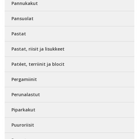
Pannukakut
Pansuolat
Pastat
Pastat, riisit ja lisukkeet
Patéet, terriinit ja blocit
Pergamiinit
Perunalastut
Piparkakut
Puuroriisit