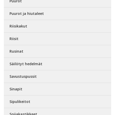
Puurot
Puurot ja hiutaleet
Riisikakut
Riisit
Rusinat
Säilötyt hedelmät
Savustuspussit
Sinapit
Sipulikeitot
Soijakastikkeet