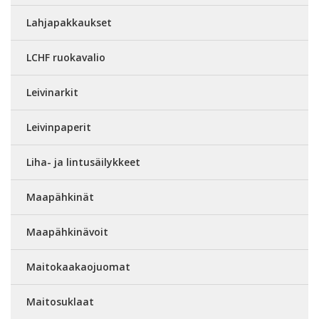
Lahjapakkaukset
LCHF ruokavalio
Leivinarkit
Leivinpaperit
Liha- ja lintusäilykkeet
Maapähkinät
Maapähkinävoit
Maitokaakaojuomat
Maitosuklaat