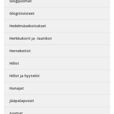
Glögijuomat
Glögitiivisteet
Hedelmäsekoitukset
Herkkukorit ja -laatikot
Hernekeitot
Hillot
Hillot ja hyytelöt
Hunajat
Jääpalapussit
Juomat