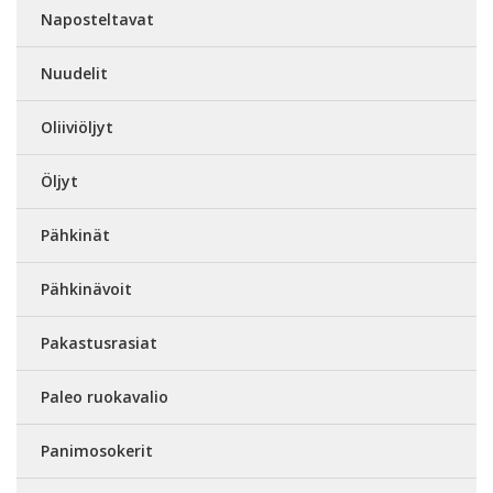
Naposteltavat
Nuudelit
Oliiviöljyt
Öljyt
Pähkinät
Pähkinävoit
Pakastusrasiat
Paleo ruokavalio
Panimosokerit