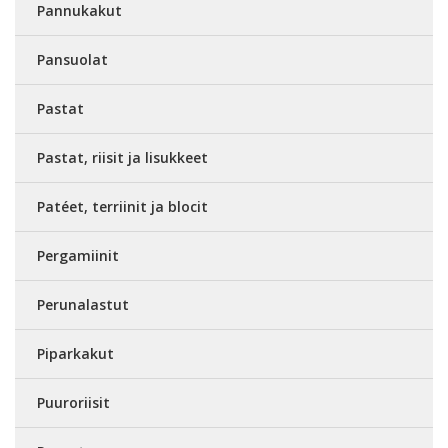
Pannukakut
Pansuolat
Pastat
Pastat, riisit ja lisukkeet
Patéet, terriinit ja blocit
Pergamiinit
Perunalastut
Piparkakut
Puuroriisit