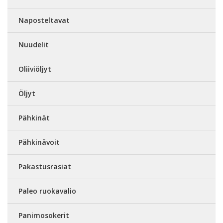
Naposteltavat
Nuudelit
Oliiviöljyt
Öljyt
Pähkinät
Pähkinävoit
Pakastusrasiat
Paleo ruokavalio
Panimosokerit