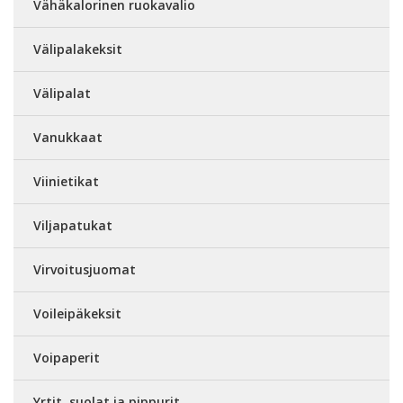
Vähäkalorinen ruokavalio
Välipalakeksit
Välipalat
Vanukkaat
Viinietikat
Viljapatukat
Virvoitusjuomat
Voileipäkeksit
Voipaperit
Yrtit, suolat ja pippurit