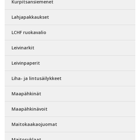
Kurpitsansiemenet
Lahjapakkaukset
LCHF ruokavalio
Leivinarkit
Leivinpaperit
Liha- ja lintusäilykkeet
Maapähkinät
Maapähkinävoit
Maitokaakaojuomat
Maitosuklaat