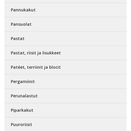
Pannukakut
Pansuolat
Pastat
Pastat, riisit ja lisukkeet
Patéet, terriinit ja blocit
Pergamiinit
Perunalastut
Piparkakut
Puuroriisit