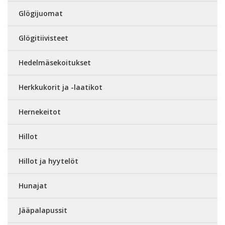
Glögijuomat
Glögitiivisteet
Hedelmäsekoitukset
Herkkukorit ja -laatikot
Hernekeitot
Hillot
Hillot ja hyytelöt
Hunajat
Jääpalapussit