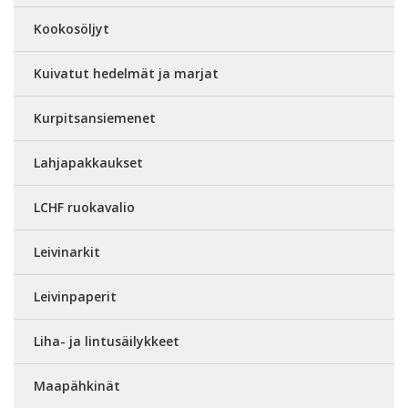
Kookosöljyt
Kuivatut hedelmät ja marjat
Kurpitsansiemenet
Lahjapakkaukset
LCHF ruokavalio
Leivinarkit
Leivinpaperit
Liha- ja lintusäilykkeet
Maapähkinät