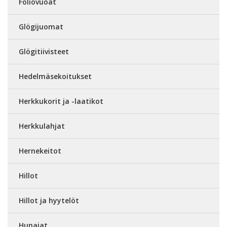
Foliovuoat
Glögijuomat
Glögitiivisteet
Hedelmäsekoitukset
Herkkukorit ja -laatikot
Herkkulahjat
Hernekeitot
Hillot
Hillot ja hyytelöt
Hunajat