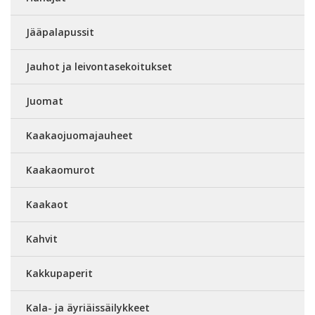
Jääpalapussit
Jauhot ja leivontasekoitukset
Juomat
Kaakaojuomajauheet
Kaakaomurot
Kaakaot
Kahvit
Kakkupaperit
Kala- ja äyriäissäilykkeet