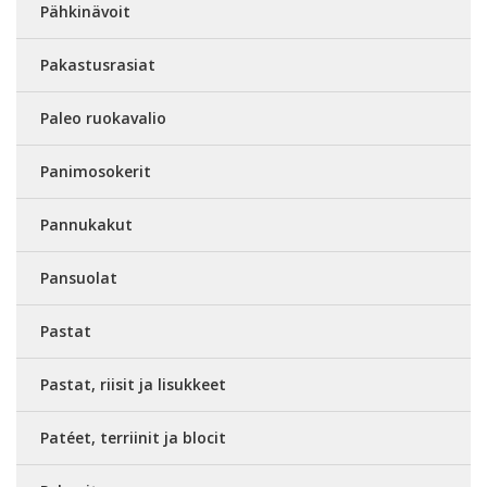
Pähkinävoit
Pakastusrasiat
Paleo ruokavalio
Panimosokerit
Pannukakut
Pansuolat
Pastat
Pastat, riisit ja lisukkeet
Patéet, terriinit ja blocit