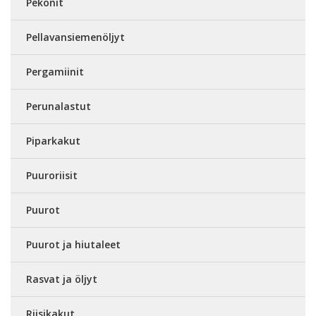
Pekonit
Pellavansiemenöljyt
Pergamiinit
Perunalastut
Piparkakut
Puuroriisit
Puurot
Puurot ja hiutaleet
Rasvat ja öljyt
Riisikakut